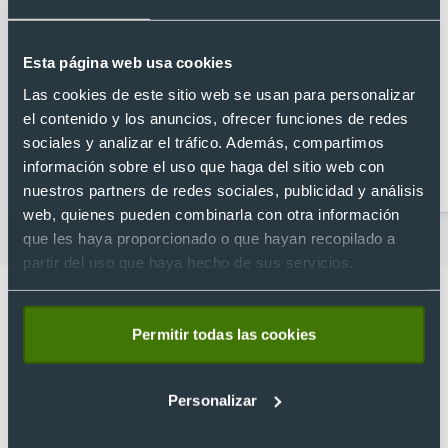
Esta página web usa cookies
Las cookies de este sitio web se usan para personalizar
el contenido y los anuncios, ofrecer funciones de redes
sociales y analizar el tráfico. Además, compartimos
Llaveros con
Llaveros Anti estrés
información sobre el uso que haga del sitio web con
abrebotellas
nuestros partners de redes sociales, publicidad y análisis
web, quienes pueden combinarla con otra información
que les haya proporcionado o que hayan recopilado a
partir del uso que haya hecho de sus servicios.
Permitir todas las cookies
Lo que dicen nuestros clientes
Personalizar
4.9