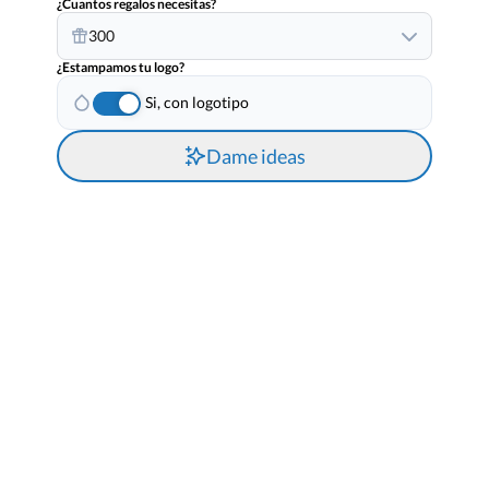
¿Cuantos regalos necesitas?
300
¿Estampamos tu logo?
Si, con logotipo
Dame ideas