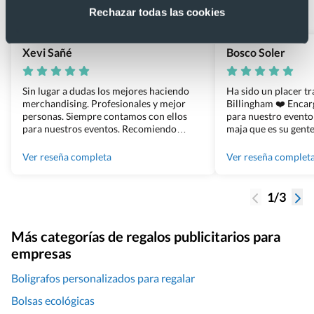
Basado en 1440 reseñas de Google >
Rechazar todas las cookies
Xevi Sañé
Bosco Soler
Sin lugar a dudas los mejores haciendo
Ha sido un placer t
merchandising. Profesionales y mejor
Billingham ❤️ Enca
personas. Siempre contamos con ellos
para nuestro evento
para nuestros eventos. Recomiendo
maja que es su gente
Grupo Billingham sin dudar!
los productos cuand
100% recomendado
Ver reseña completa
Ver reseña complet
1/3
Más categorías de regalos publicitarios para
empresas
Boligrafos personalizados para regalar
Bolsas ecológicas