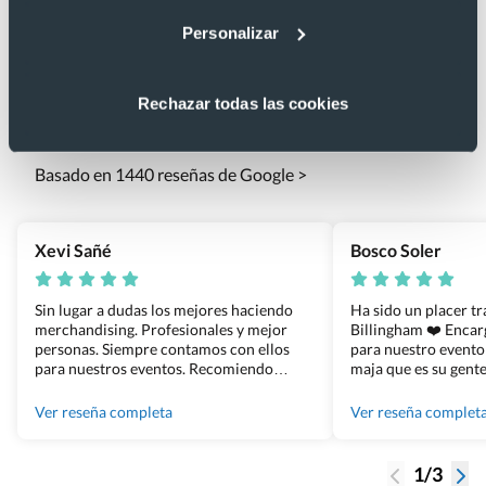
Personalizar
Lo que dicen nuestros clientes
Rechazar todas las cookies
4.9
Basado en 1440 reseñas de Google >
Xevi Sañé
Bosco Soler
Sin lugar a dudas los mejores haciendo
Ha sido un placer t
merchandising. Profesionales y mejor
Billingham ❤️ Enca
personas. Siempre contamos con ellos
para nuestro evento
para nuestros eventos. Recomiendo
maja que es su gente
Grupo Billingham sin dudar!
los productos cuand
100% recomendado
Ver reseña completa
Ver reseña complet
1/3