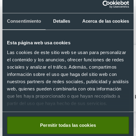
Categorías relacionadas con Llavero
Consentimiento
Detalles
Acerca de las cookies
bálsamo labial publicitario protección
SPF15 y aroma vainilla
Esta página web usa cookies
Las cookies de este sitio web se usan para personalizar
el contenido y los anuncios, ofrecer funciones de redes
sociales y analizar el tráfico. Además, compartimos
información sobre el uso que haga del sitio web con
nuestros partners de redes sociales, publicidad y análisis
web, quienes pueden combinarla con otra información
que les haya proporcionado o que hayan recopilado a
Cacao para labios
Llaveros con
abrebotellas
partir del uso que haya hecho de sus servicios.
Permitir todas las cookies