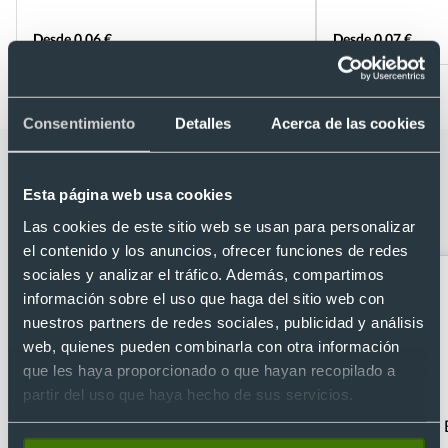
Desde 0,06 €
Desde 0,07 €
Consentimiento
Detalles
Acerca de las cookies
Categorías relacionadas con Lápiz de
madera publicitario con punta y
Esta página web usa cookies
cuerpo de colores
Las cookies de este sitio web se usan para personalizar
el contenido y los anuncios, ofrecer funciones de redes
sociales y analizar el tráfico. Además, compartimos
información sobre el uso que haga del sitio web con
nuestros partners de redes sociales, publicidad y análisis
web, quienes pueden combinarla con otra información
que les haya proporcionado o que hayan recopilado a
partir del uso que haya hecho de sus servicios.
Bolígrafos clásicos
Lapiceros originales