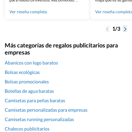
Grupo Billingham sin dudar!
los productos cuand
100% recomendado
Ver reseña completa
Ver reseña complet
1/3
Más categorías de regalos publicitarios para
empresas
Abanicos con logo baratos
Bolsas ecológicas
Bolsas promocionales
Botellas de agua baratas
Camisetas para peñas baratas
Camisetas personalizadas para empresas
Camisetas running personalizadas
Chalecos publicitarios