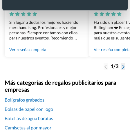
Xevi Sañé
Bosco Soler
Sin lugar a dudas los mejores haciendo
Ha sido un placer t
merchandising. Profesionales y mejor
Billingham ❤️ Enca
personas. Siempre contamos con ellos
para nuestro evento
para nuestros eventos. Recomiendo
maja que es su gente
Grupo Billingham sin dudar!
los productos cuand
100% recomendado
Ver reseña completa
Ver reseña complet
1/3
Más categorías de regalos publicitarios para
empresas
Bolígrafos grabados
Bolsas de papel con logo
Botellas de agua baratas
Camisetas al por mayor