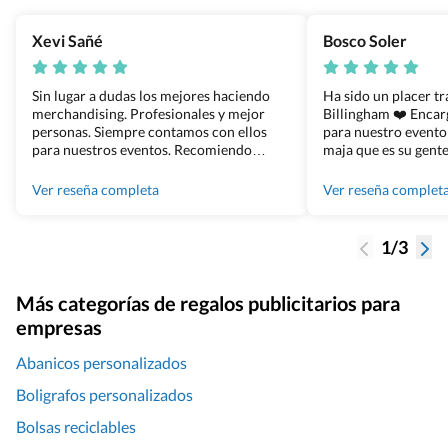
Xevi Sañé
Bosco Soler
Sin lugar a dudas los mejores haciendo
Ha sido un placer t
merchandising. Profesionales y mejor
Billingham ❤️ Enca
personas. Siempre contamos con ellos
para nuestro evento
para nuestros eventos. Recomiendo
maja que es su gente
Grupo Billingham sin dudar!
los productos cuand
100% recomendado
Ver reseña completa
Ver reseña complet
1/3
Más categorías de regalos publicitarios para
empresas
Abanicos personalizados
Boligrafos personalizados
Bolsas reciclables