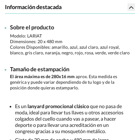
Información destacada
Sobre el producto
Modelo: LARIAT
Dimensiones:
20 x 480 mm
Colores Disponibles:
amarillo, azul, azul claro, azul royal,
blanco, gris claro, naranja, negro, rojo, rosa, verde, verde claro
Tamaño de estampación
El área máxima es de 280x16 mm
aprox. Esta medida es
genérica y puede variar dependiendo de tu logo y de la
posición donde quieras estamparlo.
Es un
lanyard promocional clásico
que no pasa de
moda, ideal para llevar tus llaves u otros accesorios
colgados del cuello cuando vas a pasear, a hacer
deporte o para llevar una acreditación en un
congreso gracias a su mosquetón metálico.
Cinta de 20 mm de ancho y 480 mm de largo.