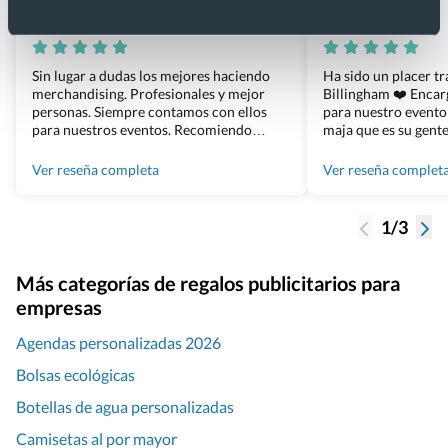
Xevi Sañé
Bosco Soler
Sin lugar a dudas los mejores haciendo
Ha sido un placer t
merchandising. Profesionales y mejor
Billingham ❤️ Enca
personas. Siempre contamos con ellos
para nuestro evento
para nuestros eventos. Recomiendo
maja que es su gente
Grupo Billingham sin dudar!
los productos cuand
100% recomendado
Ver reseña completa
Ver reseña complet
1/3
Más categorías de regalos publicitarios para
empresas
Agendas personalizadas 2026
Bolsas ecológicas
Botellas de agua personalizadas
Camisetas al por mayor