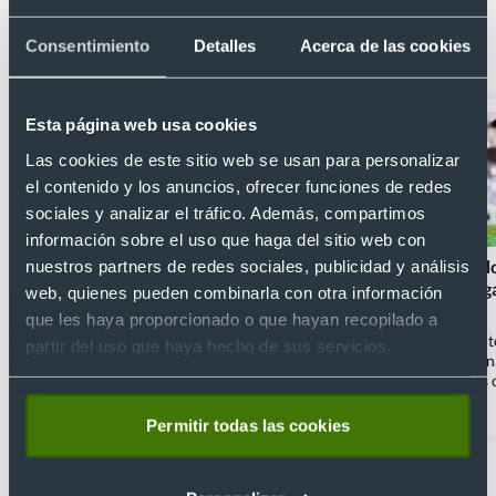
Descubre nuestros artículos del blog
Consentimiento
Detalles
Acerca de las cookies
relacionados
Esta página web usa cookies
Las cookies de este sitio web se usan para personalizar
el contenido y los anuncios, ofrecer funciones de redes
sociales y analizar el tráfico. Además, compartimos
información sobre el uso que haga del sitio web con
Paso a paso: tod
nuestros partners de redes sociales, publicidad y análisis
Merchandising personalizado para
para crear y org
web, quienes pueden combinarla con otra información
conquistar a los más pequeños (y a
fútbol
sus padres)
que les haya proporcionado o que hayan recopilado a
¿Sabías que crear t
partir del uso que haya hecho de sus servicios.
Los niños son cada vez más exigentes. Y un
solo una muy buen
regalo o un merchandising personalizado
promover valores 
les hará mucha ilusión, pero debe ser un
el respeto, sino t
objeto bien trabajado y de calidad. Así los
Leer artículo
Leer artículo
para promocionar 
Permitir todas las cookies
regalos promocionales entran
artículos publicita
directamente en el sector infantil para
1/1
fútbol es una comp
conquistar a los peques y, claro está, a los
distintos equipos 
padres. ¿Qué merchandising es el más