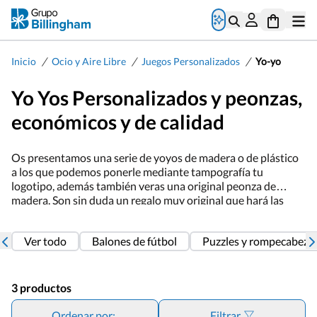
/
/
/
Inicio
Ocio y Aire Libre
Juegos Personalizados
Yo-yo
Yo Yos Personalizados y peonzas,
económicos y de calidad
Os presentamos una serie de yoyos de madera o de plástico
a los que podemos ponerle mediante tampografía tu
logotipo, además también veras una original peonza de
madera. Son sin duda un regalo muy original que hará las
delicias de los más pequeños y de lo más grandes también. En
breve esta sección incrementara con nuevas y originales
Ver todo
Balones de fútbol
Puzzles y rompecabeza
opciones
3 productos
Ordenar por:
Filtrar