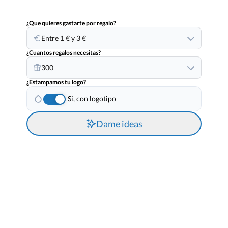
¿Que quieres gastarte por regalo?
Entre 1 € y 3 €
¿Cuantos regalos necesitas?
300
¿Estampamos tu logo?
Si, con logotipo
Dame ideas