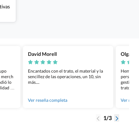
tivas
David Morell
Olga Na
rupo
Encantados con el trato, el material y la
Hemos rea
l merch
sencillez de las operaciones, un 10, sin
personali
dió lo
más....
gestión ha
lidad de
trato per
os.
quedara p
gente tan
Ver reseña completa
Ver rese
1/3