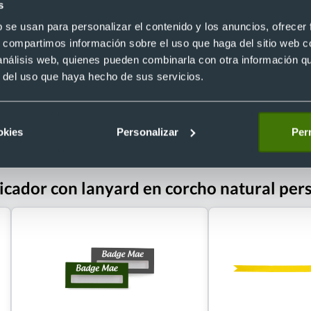
ión 11 x 9.6 cm)
(10 x 9 cm)
s
Ref. 889169
b se usan para personalizar el contenido y los anuncios, ofrecer
Recíbelo
s, compartimos información sobre el uso que haga del sitio web 
 análisis web, quienes pueden combinarla con otra información q
r del uso que haya hecho de sus servicios.
 €
Desde 0,04 €
okies
Personalizar
Perm
ficador con lanyard en corcho natural per