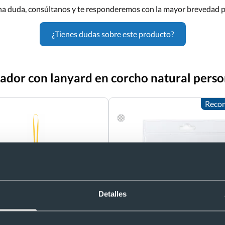
una duda, consúltanos y te responderemos con la mayor brevedad p
¿Tienes dudas sobre este producto?
icador con lanyard en corcho natural pers
Reco
Detalles
dor de PVC con lanyard
Portaacreditaciones en PVC personalizada