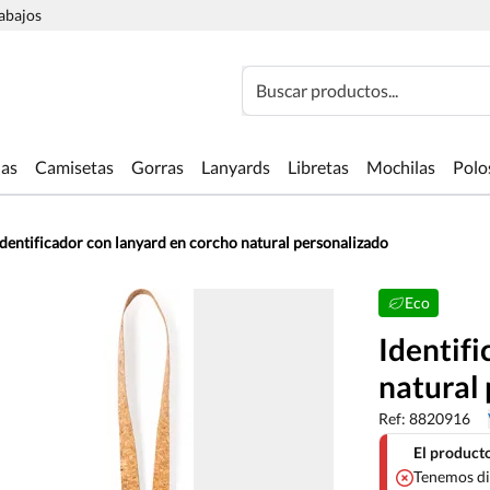
rabajos
Buscar productos...
las
Camisetas
Gorras
Lanyards
Libretas
Mochilas
Polo
Identificador con lanyard en corcho natural personalizado
Eco
Identifi
natural
Ref: 8820916
El producto
Tenemos di