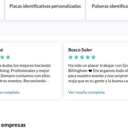
Placas identificativas personalizadas
Pulseras identifica
ñé
Bosco Soler
 a dudas los mejores haciendo
Ha sido un placer trabajar con G
sing. Profesionales y mejor
Billingham ❤️ Encargamos todo e
 Siempre contamos con ellos
para nuestro evento y nos sorpren
tros eventos. Recomiendo
maja que es su gente y la buena ca
lingham sin dudar!
los productos cuando los recibim
100% recomendado!!
ña completa
Ver reseña completa
ra empresas