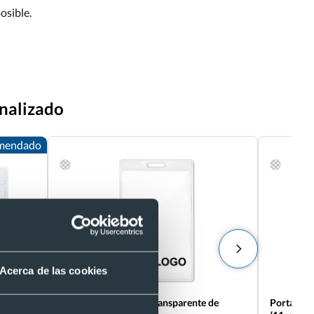
osible.
onalizado
mendado
Acerca de las cookies
Portaacreditaciones transparente de
Portaacre