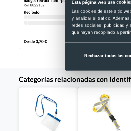
badget retráctil anti-pérdida
(acreditac
Esta página web usa cookie
Ref. 8822132
Ref. 883709
Las cookies de este sitio we
Recíbelo
Recíbelo
y analizar el tráfico. Ademá
redes sociales, publicidad y
que hayan recopilado a parti
Desde 0,70 €
Desde 0,09
Rechazar todas las co
Categorías relacionadas con Identi