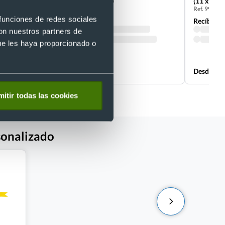
plástico (7,5 x 12,5 cm)
(11 x 17 
Ref. 68600
Ref. 99933
 funciones de redes sociales
Recíbelo
Recíbelo
con nuestros partners de
ue les haya proporcionado o
Desde 0,07 €
Desde 0,1
itir todas las cookies
sonalizado