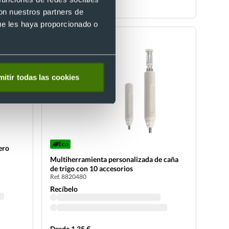
Desde 1,57 €
con nuestros partners de
ue les haya proporcionado o
itir todas las cookies
Eco
ero
Multiherramienta personalizada de caña
de trigo con 10 accesorios
Ref. 8820480
Recíbelo
Desde 1,35 €