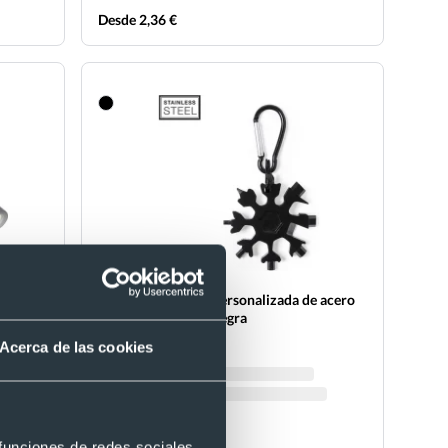
Desde 2,36 €
na 4
Multiherramienta personalizada de acero
inox 17 funciones negra
Ref. 881591
Acerca de las cookies
Recíbelo
 funciones de redes sociales