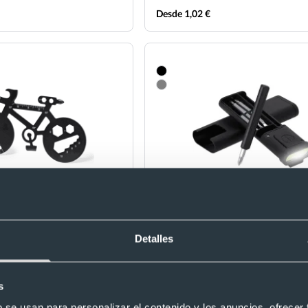
Desde 1,02 €
ta personalizada bicicleta
Set aluminio reciclado 2 en 1 linter
funciones
LED y 6 herramientas
Ref. 8822192
Detalles
Recíbelo
s
b se usan para personalizar el contenido y los anuncios, ofrecer