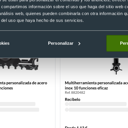
Desde 1,71 €
s, compartimos información sobre el uso que haga del sitio web 
 análisis web, quienes pueden combinarla con otra información q
r del uso que haya hecho de sus servicios.
okies
Personalizar
Perm
nta personalizada de acero
Multiherramienta personalizada ac
nciones
inox 10 funciones eficaz
Ref. 8820482
Recíbelo
Desde 1,13 €