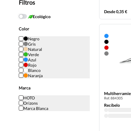
Filtros
Desde 0,35 €
Ecológico
Color
Negro
Gris
Natural
Verde
Azul
Rojo
Blanco
Naranja
Marca
Multiherramien
HOTO
Ref. 884305
Orizons
Recíbelo
Marca Blanca