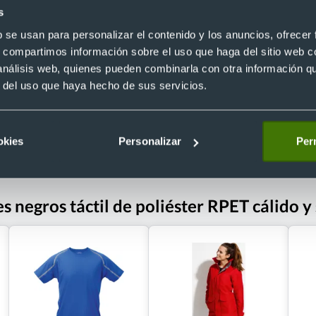
ortivo fabricados en poliéster y
Guante deportivo táctil Vanzox
s
Ref. 885917
eopreno Scot
0
Recíbelo
b se usan para personalizar el contenido y los anuncios, ofrecer
s, compartimos información sobre el uso que haga del sitio web 
 análisis web, quienes pueden combinarla con otra información q
r del uso que haya hecho de sus servicios.
 €
Desde 2,03 €
okies
Personalizar
Perm
s negros táctil de poliéster RPET cálido 