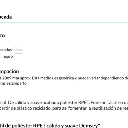
acada
cto
tacadas:
eco
s:
negro
ampación
de 20x9 mm
aprox. Esta medida es genérica y puede variar dependiendo de 
ras estamparlo.
til. De cálido y suave acabado poliéster RPET. Función táctil en de
rtir de plástico reciclado, para así fomentar la reutilización de re
il de poliéster RPET cálido y suave Demsey"