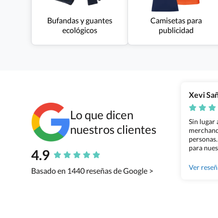
Bufandas y guantes
Camisetas para
ecológicos
publicidad
Xevi Sa
Lo que dicen
Sin lugar
nuestros clientes
merchandi
personas.
para nues
4.9
Grupo Bil
Ver rese
Basado en 1440 reseñas de Google >