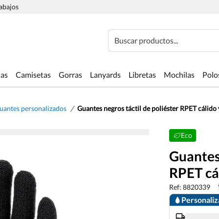
rabajos
Buscar productos...
las
Camisetas
Gorras
Lanyards
Libretas
Mochilas
Polo
/
uantes personalizados
Guantes negros táctil de poliéster RPET cálid
Eco
Guantes 
RPET cá
Ref: 8820339
Personali