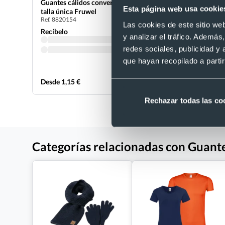
Guantes cálidos convertibles en manoplas
Guante dep
Esta página web usa cookie
talla única Fruwel
licra de n
Ref. 8820154
Ref. 882045
Las cookies de este sitio we
Recíbelo
Recíbelo
y analizar el tráfico. Ademá
redes sociales, publicidad y
que hayan recopilado a parti
Desde 1,15 €
Desde 1,50
Rechazar todas las co
Categorías relacionadas con Guante