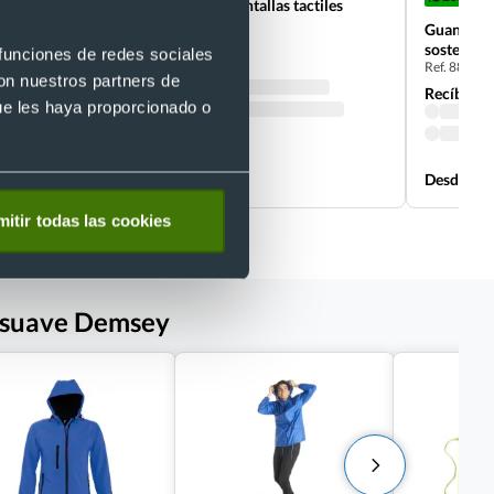
Guantes aptos para pantallas tactiles
Actium
Guantes c
Ref. 884010
sostenible
 funciones de redes sociales
Ref. 88685
Recíbelo
con nuestros partners de
Recíbelo
ue les haya proporcionado o
Desde 0,61 €
Desde 0,8
itir todas las cookies
y suave Demsey