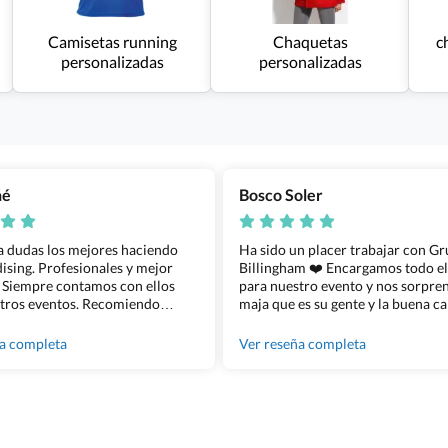
Camisetas running
Chaquetas
c
personalizadas
personalizadas
ñé
Bosco Soler
 a dudas los mejores haciendo
Ha sido un placer trabajar con G
sing. Profesionales y mejor
Billingham ❤️ Encargamos todo e
 Siempre contamos con ellos
para nuestro evento y nos sorpren
tros eventos. Recomiendo
maja que es su gente y la buena ca
lingham sin dudar!
los productos cuando los recibim
100% recomendado!!
ña completa
Ver reseña completa