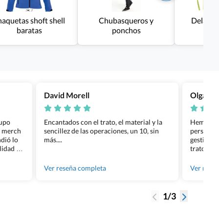
haquetas shoft shell
Chubasqueros y
Delanta
baratas
ponchos
David Morell
Olga Na
rupo
Encantados con el trato, el material y la
Hemos rea
l merch
sencillez de las operaciones, un 10, sin
personali
dió lo
más....
gestión ha
lidad de
trato per
os.
quedara p
gente tan
Ver reseña completa
Ver rese
1/3