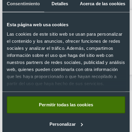
amplia visera
Consentimiento
Detalles
Acerca de las cookies
Esta página web usa cookies
Las cookies de este sitio web se usan para personalizar
el contenido y los anuncios, ofrecer funciones de redes
sociales y analizar el tráfico. Además, compartimos
información sobre el uso que haga del sitio web con
Camisetas de tirantes
Gafas de sol al por
nuestros partners de redes sociales, publicidad y análisis
para publicidad
mayor
web, quienes pueden combinarla con otra información
que les haya proporcionado o que hayan recopilado a
partir del uso que haya hecho de sus servicios.
Permitir todas las cookies
Lo que dicen nuestros clientes
Personalizar