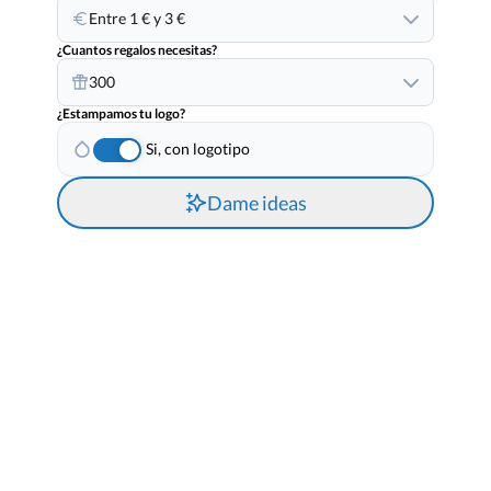
Entre 1 € y 3 €
¿Cuantos regalos necesitas?
300
¿Estampamos tu logo?
Si, con logotipo
Dame ideas