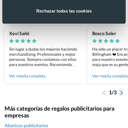
4.9
Rechazar todas las cookies
Basado en 1440 reseñas de Google >
Xevi Sañé
Bosco Soler
Sin lugar a dudas los mejores haciendo
Ha sido un placer t
merchandising. Profesionales y mejor
Billingham ❤️ Enca
personas. Siempre contamos con ellos
para nuestro evento
para nuestros eventos. Recomiendo
maja que es su gente
Grupo Billingham sin dudar!
los productos cuand
100% recomendado
Ver reseña completa
Ver reseña complet
1/3
Más categorías de regalos publicitarios para
empresas
Abanicos publicitarios