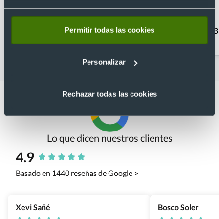
Permitir todas las cookies
Abanicos publicidad
Fundas y cintas para
B
gafas
Personalizar
Rechazar todas las cookies
Lo que dicen nuestros clientes
4.9
Basado en 1440 reseñas de Google >
Xevi Sañé
Bosco Soler