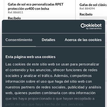
Gafas de sol eco personalizadas RPET
Gafas de sol clási
protección uv400 con bolsa
Ref. 884094
Ref. 886811
Recíbelo
Recíbelo
Desde 0,64 €
Desde 0,23 €
Consentimiento
Detalles
Acerca de las cookies
Esta página web usa cookies
Las cookies de este sitio web se usan para personalizar
Categorías relacionadas con Gafas de
el contenido y los anuncios, ofrecer funciones de redes
sol vintage uv400.
sociales y analizar el tráfico. Además, compartimos
información sobre el uso que haga del sitio web con
nuestros partners de redes sociales, publicidad y análisis
web, quienes pueden combinarla con otra información
que les haya proporcionado o que hayan recopilado a
partir del uso que haya hecho de sus servicios.