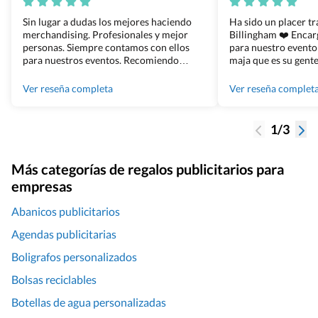
Sin lugar a dudas los mejores haciendo
Ha sido un placer t
merchandising. Profesionales y mejor
Billingham ❤️ Enca
personas. Siempre contamos con ellos
para nuestro evento
para nuestros eventos. Recomiendo
maja que es su gente
Grupo Billingham sin dudar!
los productos cuand
100% recomendado
Ver reseña completa
Ver reseña complet
1/3
Más categorías de regalos publicitarios para
empresas
Abanicos publicitarios
Agendas publicitarias
Boligrafos personalizados
Bolsas reciclables
Botellas de agua personalizadas