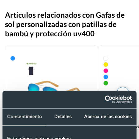
Artículos relacionados con Gafas de
sol personalizadas con patillas de
bambú y protección uv400
Consentimiento
Detalles
Acerca de las cookies
Eco
Eco
Gafas de sol publicitarias de metal y
Gafas de sol eco p
patillas de bambú uv400
espejo uv400
Ref. 8821472
Ref. 8820764
Esta página web usa cookies