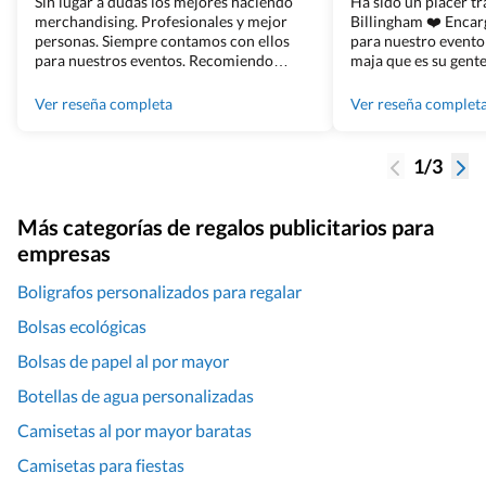
Sin lugar a dudas los mejores haciendo
Ha sido un placer t
merchandising. Profesionales y mejor
Billingham ❤️ Enca
personas. Siempre contamos con ellos
para nuestro evento
para nuestros eventos. Recomiendo
maja que es su gente
Grupo Billingham sin dudar!
los productos cuand
100% recomendado
Ver reseña completa
Ver reseña complet
1/3
Más categorías de regalos publicitarios para
empresas
Boligrafos personalizados para regalar
Bolsas ecológicas
Bolsas de papel al por mayor
Botellas de agua personalizadas
Camisetas al por mayor baratas
Camisetas para fiestas