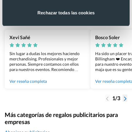
4.9
Rechazar todas las cookies
Basado en 1440 reseñas de Google >
Xevi Sañé
Bosco Soler
Sin lugar a dudas los mejores haciendo
Ha sido un placer t
merchandising. Profesionales y mejor
Billingham ❤️ Enca
personas. Siempre contamos con ellos
para nuestro evento
para nuestros eventos. Recomiendo
maja que es su gente
Grupo Billingham sin dudar!
los productos cuand
100% recomendado
Ver reseña completa
Ver reseña complet
1/3
Más categorías de regalos publicitarios para
empresas