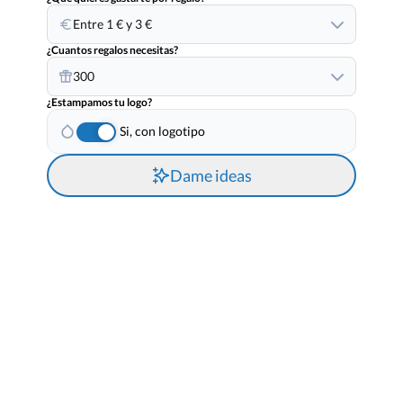
Entre 1 € y 3 €
¿Cuantos regalos necesitas?
300
¿Estampamos tu logo?
Si, con logotipo
Dame ideas