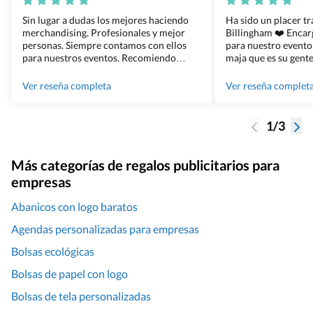
Sin lugar a dudas los mejores haciendo
Ha sido un placer t
merchandising. Profesionales y mejor
Billingham ❤️ Enca
personas. Siempre contamos con ellos
para nuestro evento
para nuestros eventos. Recomiendo
maja que es su gente
Grupo Billingham sin dudar!
los productos cuand
100% recomendado
Ver reseña completa
Ver reseña complet
1/3
Más categorías de regalos publicitarios para
empresas
Abanicos con logo baratos
Agendas personalizadas para empresas
Bolsas ecológicas
Bolsas de papel con logo
Bolsas de tela personalizadas