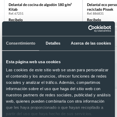
Delantal de cocina de algodón 180 g/m²
Delantal eco pers
Kitab
reciclado Pissek
Ref. 67251
Ref. 886831
Recíbelo
Recíbelo
Desde 1,93 €
Desde 1,20 €
Consentimiento
Detalles
Acerca de las cookies
Esta página web usa cookies
Las cookies de este sitio web se usan para personalizar
Categorías relacionadas con Delantal
el contenido y los anuncios, ofrecer funciones de redes
de tejido non woven Vanur
sociales y analizar el tráfico. Además, compartimos
información sobre el uso que haga del sitio web con
nuestros partners de redes sociales, publicidad y análisis
web, quienes pueden combinarla con otra información
que les haya proporcionado o que hayan recopilado a
partir del uso que haya hecho de sus servicios.