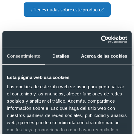
¿Tienes dudas sobre este producto?
Artículos relacionados con Camiseta
de niño ls value weight Fruit Of The
Loom 165
Consentimiento
Detalles
Acerca de las cookies
Esta página web usa cookies
Las cookies de este sitio web se usan para personalizar
el contenido y los anuncios, ofrecer funciones de redes
sociales y analizar el tráfico. Además, compartimos
información sobre el uso que haga del sitio web con
nuestros partners de redes sociales, publicidad y análisis
web, quienes pueden combinarla con otra información
que les haya proporcionado o que hayan recopilado a