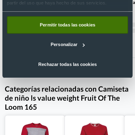
Unisex
Camiseta manga la
partir del uso que haya hecho de sus servicios.
child Roly 165
Camiseta personalizada value weight ls
Ref. H1205N
Fruit Of The Loom 165
Recíbelo
Ref. 170.01
Permitir todas las cookies
Recíbelo
Personalizar
Desde 3,41 €
Desde 2,08 €
Rechazar todas las cookies
Categorías relacionadas con Camiseta
de niño ls value weight Fruit Of The
Loom 165