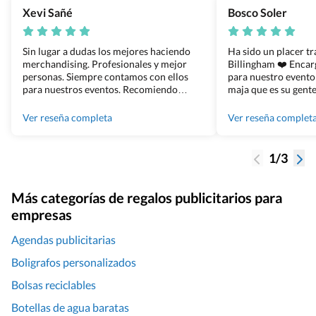
Xevi Sañé
Bosco Soler
Sin lugar a dudas los mejores haciendo
Ha sido un placer t
merchandising. Profesionales y mejor
Billingham ❤️ Enca
personas. Siempre contamos con ellos
para nuestro evento
para nuestros eventos. Recomiendo
maja que es su gente
Grupo Billingham sin dudar!
los productos cuand
100% recomendado
Ver reseña completa
Ver reseña complet
1/3
Más categorías de regalos publicitarios para
empresas
Agendas publicitarias
Boligrafos personalizados
Bolsas reciclables
Botellas de agua baratas