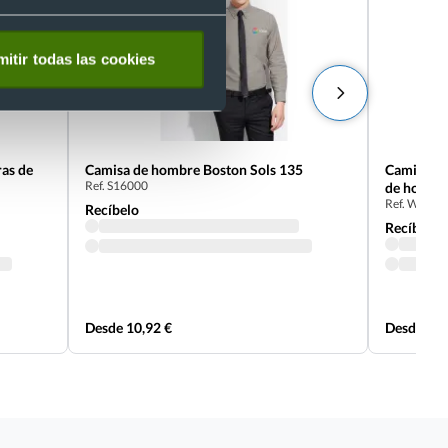
itir todas las cookies
ras de
Camisa de hombre Boston Sols 135
Camisa de
Ref. S16000
de hombre
Ref. W533
Recíbelo
Recíbelo
Desde 10,92 €
Desde 15,