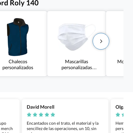
ord Roly 140
Chalecos
Mascarillas
Monos 
personalizados
personalizadas
ba
homologadas
David Morell
Olga Na
rupo
Encantados con el trato, el material y la
Hemos rea
l merch
sencillez de las operaciones, un 10, sin
personali