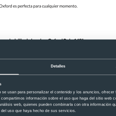
 Oxford es perfecta para cualquier momento.
 con bolsillo de hombre Oxford Roly 140"
una duda, consúltanos y te responderemos con la mayor brevedad p
¿Tienes dudas sobre este producto?
Detalles
s
manga larga con bolsillo de hombre Oxfo
b se usan para personalizar el contenido y los anuncios, ofrecer
s, compartimos información sobre el uso que haga del sitio web 
Recomendado
 análisis web, quienes pueden combinarla con otra información q
r del uso que haya hecho de sus servicios.