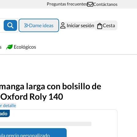
Preguntas frecuentes
Contáctanos
Dame ideas
Iniciar sesión
Cesta
s
Ecológicos
anga larga con bolsillo de
Oxford Roly 140
r detalle
zado
ula precio personalizado