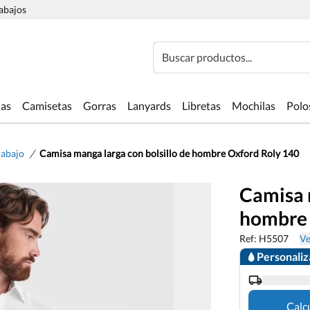
rabajos
Buscar productos...
las
Camisetas
Gorras
Lanyards
Libretas
Mochilas
Polo
/
rabajo
Camisa manga larga con bolsillo de hombre Oxford Roly 140
Camisa m
hombre 
Ref: H5507
Ve
Personali
Calc