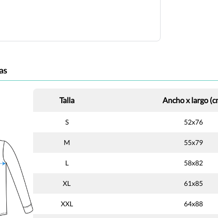
as
Talla
Ancho x largo (c
S
52x76
M
55x79
L
58x82
XL
61x85
XXL
64x88