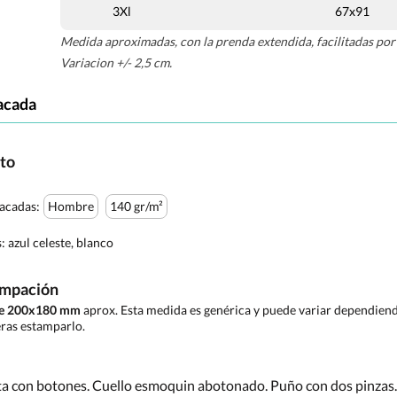
3Xl
67x91
Medida aproximadas, con la prenda extendida, facilitadas por 
Variacion +/- 2,5 cm.
acada
cto
tacadas:
Hombre
140 gr/m²
s:
azul celeste, blanco
ampación
 de 200x180 mm
aprox. Esta medida es genérica y puede variar dependiendo
ras estamparlo.
ta con botones. Cuello esmoquin abotonado. Puño con dos pinzas.