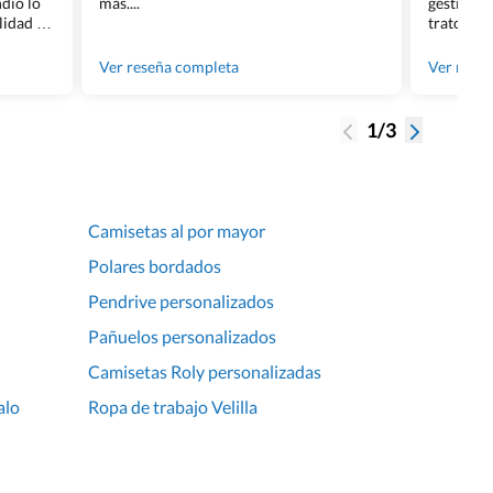
dió lo
más....
gestión ha
lidad de
trato per
os.
quedara p
gente tan
Ver reseña completa
Ver rese
1/3
Camisetas al por mayor
Polares bordados
Pendrive personalizados
Pañuelos personalizados
Camisetas Roly personalizadas
alo
Ropa de trabajo Velilla