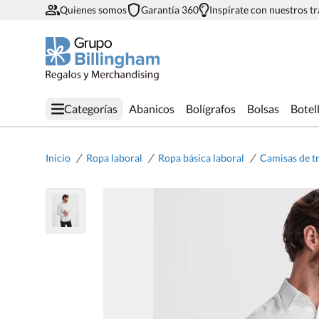
Quienes somos
Garantía 360
Inspírate con nuestros t
Categorías
Abanicos
Bolígrafos
Bolsas
Botel
/
/
/
Inicio
Ropa laboral
Ropa básica laboral
Camisas de t