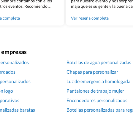
 Siempre contamos con ellos
para nuestro evento y nos sorpren
tros eventos. Recomiendo
maja que es su gente y la buena ca
lingham sin dudar!
los productos cuando los recibim
100% recomendado!!
ña completa
Ver reseña completa
ra empresas
personalizados
Botellas de agua personalizadas
ordados
Chapas para personalizar
personalizados
Luz de emergencia homologada
on logo
Pantalones de trabajo mujer
porativos
Encendedores personalizados
nalizadas baratas
Botellas personalizadas para reg