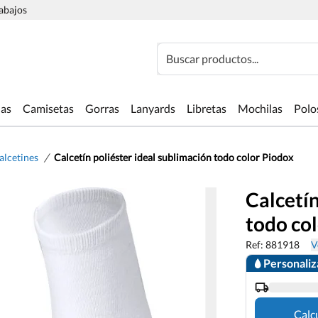
rabajos
Buscar productos...
las
Camisetas
Gorras
Lanyards
Libretas
Mochilas
Polo
/
alcetines
Calcetín poliéster ideal sublimación todo color Piodox
Calcetín
todo co
Ref: 881918
V
Personali
Calc