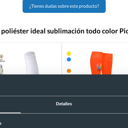
¿Tienes dudas sobre este producto?
 poliéster ideal sublimación todo color P
Detalles
Unisex
oliéster ideal sublimación todo
am
Calcetas o calcetines de fútbol Soc
Ref. H0491
s