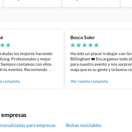
ñé
Bosco Soler
 a dudas los mejores haciendo
Ha sido un placer trabajar con G
sing. Profesionales y mejor
Billingham ❤️ Encargamos todo e
 Siempre contamos con ellos
para nuestro evento y nos sorpren
tros eventos. Recomiendo
maja que es su gente y la buena ca
lingham sin dudar!
los productos cuando los recibim
100% recomendado!!
ña completa
Ver reseña completa
ra empresas
rsonalizadas para empresas
Bolsas reciclables