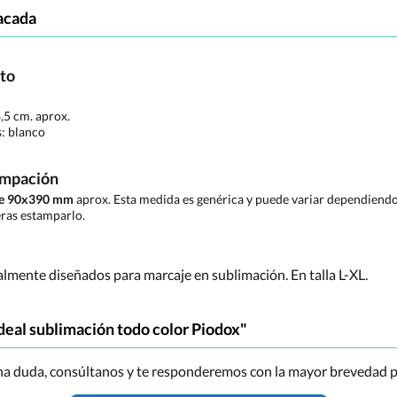
acada
cto
8,5 cm. aprox.
s:
blanco
ampación
 de 90x390 mm
aprox. Esta medida es genérica y puede variar dependiendo 
ras estamparlo.
ialmente diseñados para marcaje en sublimación. En talla L-XL.
deal sublimación todo color Piodox"
una duda, consúltanos y te responderemos con la mayor brevedad p