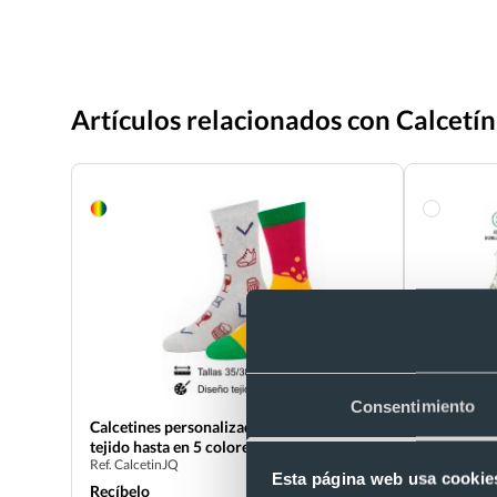
Artículos relacionados con Calcetín
Consentimiento
Calcetines personalizados con diseño
Calcetín p
tejido hasta en 5 colores
color Sak
Ref. CalcetinJQ
Ref. 881919
Esta página web usa cookie
Recíbelo
Recíbelo