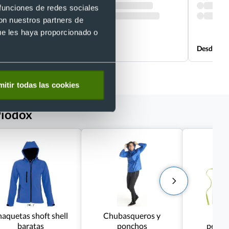
 funciones de redes sociales
con nuestros partners de
ue les haya proporcionado o
Desde 1,57 €
Desde 1,0
itir todas las cookies
Piodox
haquetas shoft shell
Chubasqueros y
Man
baratas
ponchos
perso