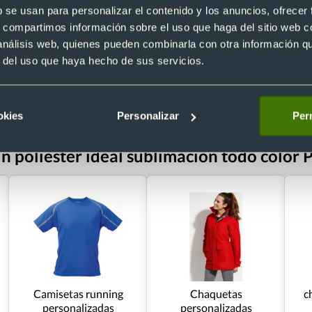
Recíbelo
b se usan para personalizar el contenido y los anuncios, ofrecer
s, compartimos información sobre el uso que haga del sitio web 
 análisis web, quienes pueden combinarla con otra información q
r del uso que haya hecho de sus servicios.
 €
Desde 1,95 €
okies
Personalizar
Perm
n poliéster ideal sublimación todo color 
Camisetas running
Chaquetas
c
personalizadas
personalizadas