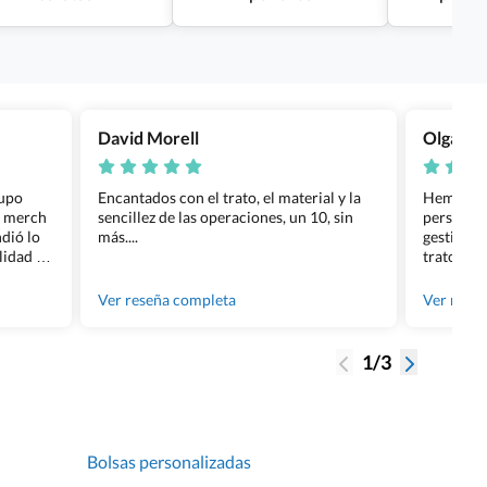
David Morell
Olga Na
rupo
Encantados con el trato, el material y la
Hemos rea
l merch
sencillez de las operaciones, un 10, sin
personali
dió lo
más....
gestión ha
lidad de
trato per
os.
quedara p
gente tan
Ver reseña completa
Ver rese
1/3
Bolsas personalizadas