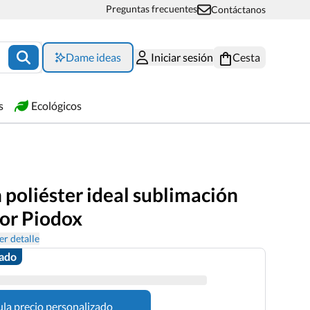
Preguntas frecuentes
Contáctanos
Dame ideas
Iniciar sesión
Cesta
s
Ecológicos
 poliéster ideal sublimación
lor Piodox
er detalle
zado
ula precio personalizado