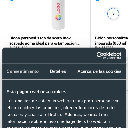
Bidón personalizado de acero inox
Bidón personaliza
acabado goma ideal para estampacion
integrada (850 ml)
Ref. 881832
Ref. 881795
laser (790 ml)
Recíbelo
Recíbelo
Consentimiento
Detalles
Acerca de las cookies
Desde 2,55 €
Desde 3,05 €
Esta página web usa cookies
Las cookies de este sitio web se usan para personalizar
el contenido y los anuncios, ofrecer funciones de redes
sociales y analizar el tráfico. Además, compartimos
Categorías relacionadas con Botella
información sobre el uso que haga del sitio web con
nuestros partners de redes sociales, publicidad y análisis