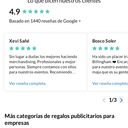
Lo que dicen nuestros clientes
4.9
Basado en 1440 reseñas de Google >
Xevi Sañé
Bosco Soler
Sin lugar a dudas los mejores haciendo
Ha sido un placer t
merchandising. Profesionales y mejor
Billingham ❤️ Enca
personas. Siempre contamos con ellos
para nuestro evento
para nuestros eventos. Recomiendo
maja que es su gente
Grupo Billingham sin dudar!
los productos cuand
100% recomendado
Ver reseña completa
Ver reseña complet
1/3
Más categorías de regalos publicitarios para
empresas