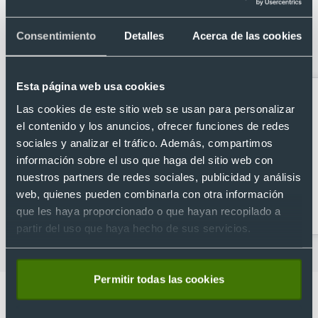
Categorías relacionadas con Bidón
personalizado de cristal y acero inox
Consentimiento
Detalles
Acerca de las cookies
cromado (650 ml)
Esta página web usa cookies
Las cookies de este sitio web se usan para personalizar
el contenido y los anuncios, ofrecer funciones de redes
sociales y analizar el tráfico. Además, compartimos
información sobre el uso que haga del sitio web con
nuestros partners de redes sociales, publicidad y análisis
web, quienes pueden combinarla con otra información
Abridores
Artículos para la cocina
que les haya proporcionado o que hayan recopilado a
personalizados
partir del uso que haya hecho de sus servicios.
Permitir todas las cookies