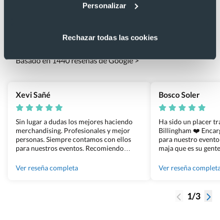
Personalizar
Lo que dicen nuestros clientes
Rechazar todas las cookies
4.9
Basado en 1440 reseñas de Google >
Xevi Sañé
Bosco Soler
Sin lugar a dudas los mejores haciendo
Ha sido un placer t
merchandising. Profesionales y mejor
Billingham ❤️ Enca
personas. Siempre contamos con ellos
para nuestro evento
para nuestros eventos. Recomiendo
maja que es su gente
Grupo Billingham sin dudar!
los productos cuand
100% recomendado
Ver reseña completa
Ver reseña complet
1/3