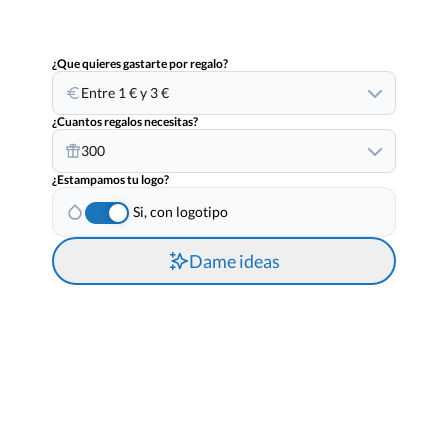
¿Que quieres gastarte por regalo?
Entre 1 € y 3 €
¿Cuantos regalos necesitas?
300
¿Estampamos tu logo?
Si, con logotipo
Dame ideas