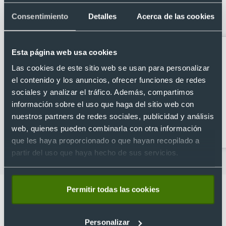
estanca personalizada impermeable
Consentimiento
Detalles
Acerca de las cookies
pequeña (2,3 L)
Esta página web usa cookies
Las cookies de este sitio web se usan para personalizar
el contenido y los anuncios, ofrecer funciones de redes
sociales y analizar el tráfico. Además, compartimos
información sobre el uso que haga del sitio web con
nuestros partners de redes sociales, publicidad y análisis
Accesorios de viaje
Bandoleras
web, quienes pueden combinarla con otra información
personalizadas
que les haya proporcionado o que hayan recopilado a
partir del uso que haya hecho de sus servicios.
Permitir todas las cookies
Personalizar