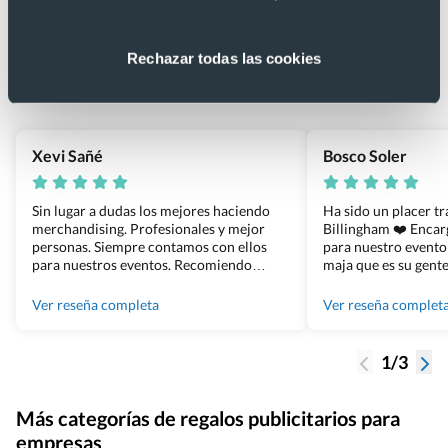
Lo que dicen nuestros clientes
4.9
Rechazar todas las cookies
Basado en 1440 reseñas de Google >
Xevi Sañé
Bosco Soler
Sin lugar a dudas los mejores haciendo
Ha sido un placer t
merchandising. Profesionales y mejor
Billingham ❤️ Enca
personas. Siempre contamos con ellos
para nuestro evento
para nuestros eventos. Recomiendo
maja que es su gente
Grupo Billingham sin dudar!
los productos cuand
100% recomendado
Ver reseña completa
Ver reseña complet
1/3
Más categorías de regalos publicitarios para
empresas