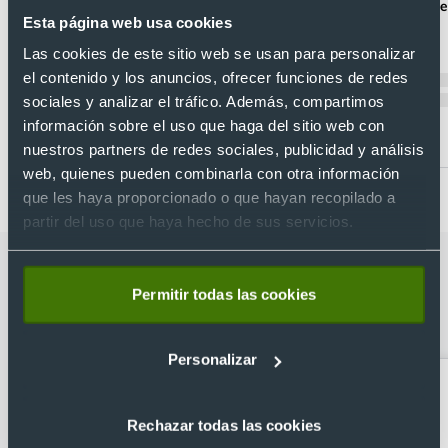
Bolsa eco plegable publicitaria de poliéster
Bolsa eco plegable
Esta página web usa cookies
RPET 190T 40x38 cm
38x42 cm
Ref. 8821827
Ref. 881825
Las cookies de este sitio web se usan para personalizar
Recíbelo
Recíbelo
el contenido y los anuncios, ofrecer funciones de redes
sociales y analizar el tráfico. Además, compartimos
información sobre el uso que haga del sitio web con
Desde 0,52 €
Desde 0,74 €
nuestros partners de redes sociales, publicidad y análisis
web, quienes pueden combinarla con otra información
que les haya proporcionado o que hayan recopilado a
partir del uso que haya hecho de sus servicios.
Categorías relacionadas con Bolsa
Permitir todas las cookies
nevera plegable publicitaria de
poliéster 190T RPET 45x36 cm
Personalizar
Rechazar todas las cookies