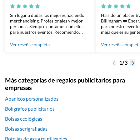
Sin lugar a dudas los mejores haciendo
Ha sido un placer t
merchandising. Profesionales y mejor
Billingham ❤️ Enca
personas. Siempre contamos con ellos
para nuestro evento
para nuestros eventos. Recomiendo
maja que es su gente
Grupo Billingham sin dudar!
los productos cuand
100% recomendado
Ver reseña completa
Ver reseña complet
1/3
Más categorías de regalos publicitarios para
empresas
Abanicos personalizados
Bolígrafos publicitarios
Bolsas ecológicas
Bolsas serigrafiadas
Botellas de agua reutilizables