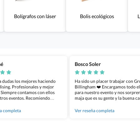
Bolígrafos con láser
Bolis ecológicos
L
ñé
Bosco Soler
 a dudas los mejores haciendo
Ha sido un placer trabajar con G
sing. Profesionales y mejor
Billingham ❤️ Encargamos todo e
 Siempre contamos con ellos
para nuestro evento y nos sorpren
tros eventos. Recomiendo
maja que es su gente y la buena ca
lingham sin dudar!
los productos cuando los recibim
100% recomendado!!
ña completa
Ver reseña completa