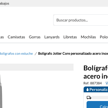
rabajos
Buscar productos...
las
Camisetas
Gorras
Lanyards
Libretas
Mochilas
Polo
/
Bolígrafos con estuche
Bolígrafo Jotter Core personalizado acero ino
Bolígraf
acero in
Ref: 887384
V
Personali
Calc