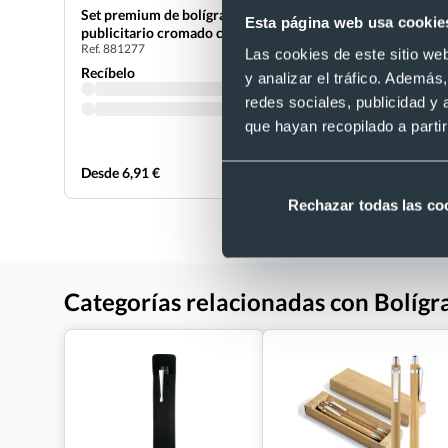
Set premium de bolígrafo y roller
Portaminas
Esta página web usa cookie
publicitario cromado con estuche de
acero inox
Ref. 881277
Ref. 887385
polipiel
Las cookies de este sitio we
Recíbelo
Recíbelo
y analizar el tráfico. Ademá
redes sociales, publicidad y
que hayan recopilado a parti
Desde 6,91 €
Desde 8,42
Rechazar todas las co
Categorías relacionadas con Bolígr