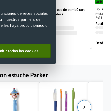
Eco
- 5 %
Eco
resina
Bolígrafo
Bolígrafo y portaminas eco de bambú con
 funciones de redes sociales
metal con
caja de cartón símil madera
Ref. 88206
Ref. 885262
con nuestros partners de
Recíbelo
Recíbelo
ue les haya proporcionado o
Desde 0,43 €
Desde 1,5
itir todas las cookies
con estuche Parker