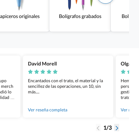
apiceros originales
Bolígrafos grabados
Bolígraf
David Morell
Olga Na
rupo
Encantados con el trato, el material y la
Hemos rea
l merch
sencillez de las operaciones, un 10, sin
personali
dió lo
más....
gestión ha
lidad de
trato per
os.
quedara p
gente tan
Ver reseña completa
Ver rese
1/3