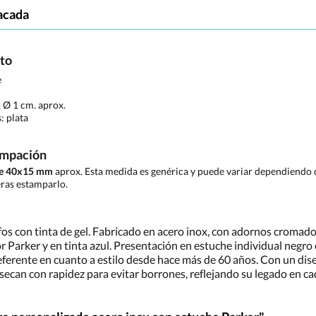
acada
cto
e
x Ø 1 cm. aprox.
s:
plata
ampación
de 40x15 mm
aprox. Esta medida es genérica y puede variar dependiendo d
ras estamparlo.
fos con tinta de gel. Fabricado en acero inox, con adornos cromados 
Parker y en tinta azul. Presentación en estuche individual negro c
erente en cuanto a estilo desde hace más de 60 años. Con un diseñ
secan con rapidez para evitar borrones, reflejando su legado en cad