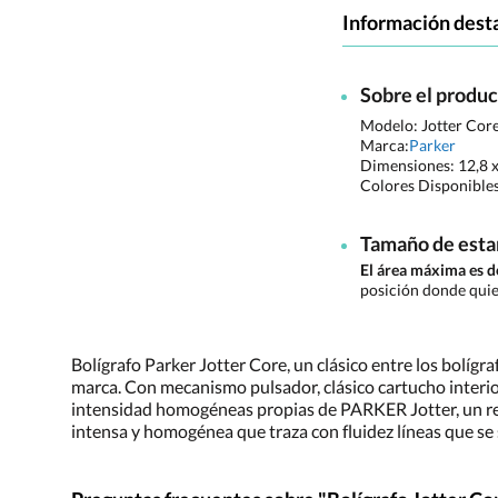
Información dest
Sobre el produ
Modelo: Jotter Cor
Marca:
Parker
Dimensiones:
12,8 
Colores Disponible
Tamaño de est
El área máxima es 
posición donde quie
Bolígrafo Parker Jotter Core, un clásico entre los bolígra
marca. Con mecanismo pulsador, clásico cartucho interior 
intensidad homogéneas propias de PARKER Jotter, un ref
intensa y homogénea que traza con fluidez líneas que se 