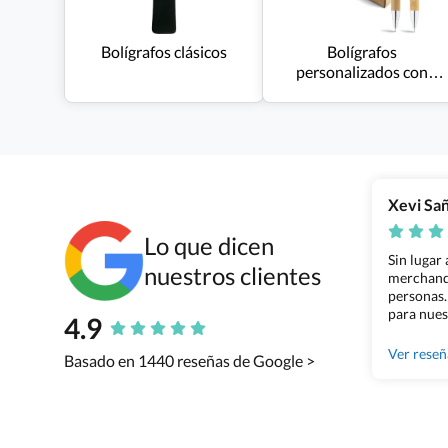
Bolígrafos clásicos
Bolígrafos
personalizados con
estuche
Xevi Sa
Lo que dicen
Sin lugar
nuestros clientes
merchandi
personas.
para nues
4.9
Grupo Bil
Ver rese
Basado en 1440 reseñas de Google >