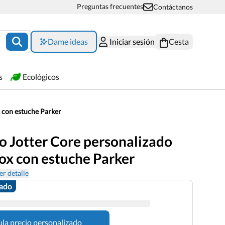
Preguntas frecuentes
Contáctanos
Dame ideas
Iniciar sesión
Cesta
s
Ecológicos
x con estuche Parker
o Jotter Core personalizado
ox con estuche Parker
er detalle
zado
ula precio personalizado