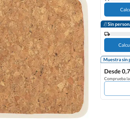
Calc
Sin person
Calcu
Muestra sin 
Desde 0,7
Comprueba la 