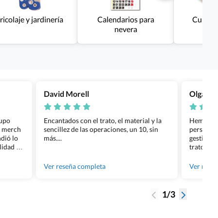
ricolaje y jardinería
Calendarios para
Cuidad
nevera
David Morell
Olga Na
rupo
Encantados con el trato, el material y la
Hemos rea
l merch
sencillez de las operaciones, un 10, sin
personali
dió lo
más....
gestión ha
lidad de
trato per
os.
quedara p
gente tan
Ver reseña completa
Ver rese
1/3