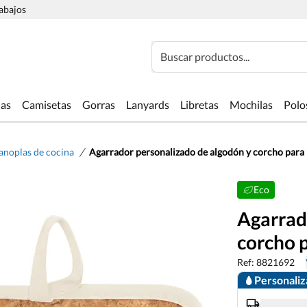
rabajos
Buscar productos...
las
Camisetas
Gorras
Lanyards
Libretas
Mochilas
Polo
/
noplas de cocina
Agarrador personalizado de algodón y corcho para
Eco
Agarrad
corcho 
Ref: 8821692
Personali