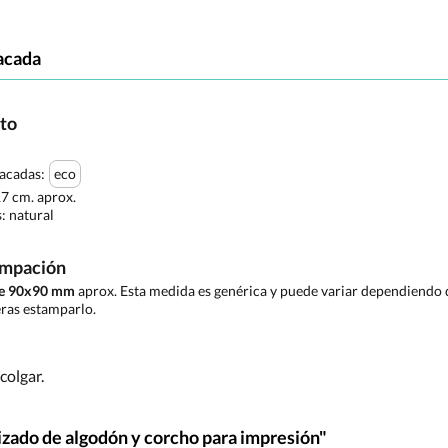
acada
cto
tacadas:
eco
17 cm. aprox.
s:
natural
ampación
de 90x90 mm
aprox. Esta medida es genérica y puede variar dependiendo d
ras estamparlo.
colgar.
izado de algodón y corcho para impresión"