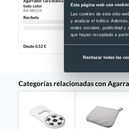
Agarrador cara blanca ideal sublimación
Manopla de
Esta página web usa cookie
Ref. 889063
todo color
Ref. 885214
Recíbelo
Las cookies de este sitio we
Recíbelo
y analizar el tráfico. Ademá
redes sociales, publicidad y
que hayan recopilado a parti
Desde 0,52 €
Desde 0,65
Rechazar todas las co
Categorías relacionadas con Agarr