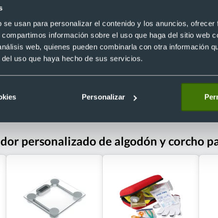
 algodón en color
Manopla personalizada de algodó
s
orgánico con zona de agarre
Ref. 8821686
b se usan para personalizar el contenido y los anuncios, ofrecer
Recíbelo
s, compartimos información sobre el uso que haga del sitio web 
 análisis web, quienes pueden combinarla con otra información q
r del uso que haya hecho de sus servicios.
 €
Desde 1,40 €
okies
Personalizar
Perm
ador personalizado de algodón y corcho p