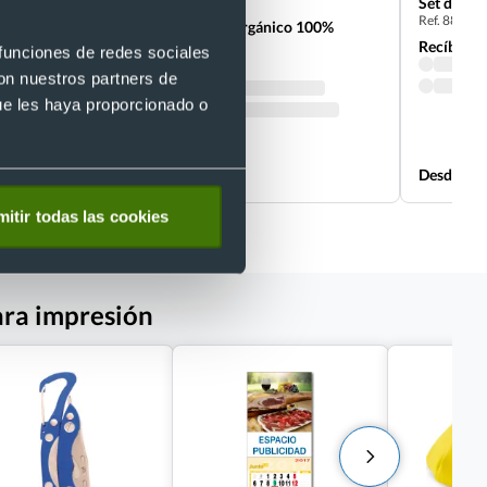
n
Set de 2 p
Ref. 88502
Manopla de algodón orgánico 100%
Ref. 886469
Recíbelo
 funciones de redes sociales
Recíbelo
con nuestros partners de
ue les haya proporcionado o
Desde 0,99 €
Desde 1,1
itir todas las cookies
ara impresión