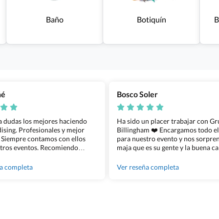
Baño
Botiquín
B
ñé
Bosco Soler
 a dudas los mejores haciendo
Ha sido un placer trabajar con G
sing. Profesionales y mejor
Billingham ❤️ Encargamos todo e
 Siempre contamos con ellos
para nuestro evento y nos sorpren
tros eventos. Recomiendo
maja que es su gente y la buena ca
lingham sin dudar!
los productos cuando los recibim
100% recomendado!!
ña completa
Ver reseña completa