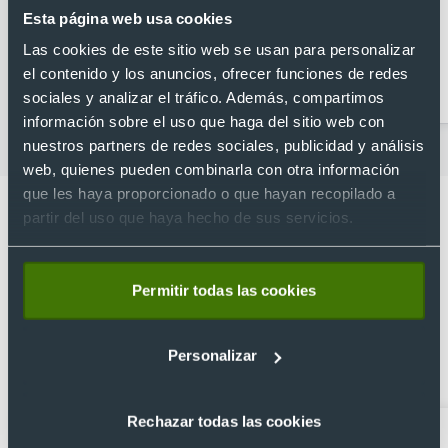
Esta página web usa cookies
Las cookies de este sitio web se usan para personalizar
Abridores
Artículos para la cocina
el contenido y los anuncios, ofrecer funciones de redes
personalizados
sociales y analizar el tráfico. Además, compartimos
información sobre el uso que haga del sitio web con
nuestros partners de redes sociales, publicidad y análisis
web, quienes pueden combinarla con otra información
que les haya proporcionado o que hayan recopilado a
partir del uso que haya hecho de sus servicios.
Lo que dicen nuestros clientes
Permitir todas las cookies
4.9
Personalizar
Basado en 1440 reseñas de Google >
Rechazar todas las cookies
Xevi Sañé
Bosco Soler