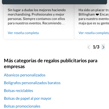
Sin lugar a dudas los mejores haciendo
Ha sido un placer t
merchandising. Profesionales y mejor
Billingham ❤️ Enca
personas. Siempre contamos con ellos
para nuestro evento
para nuestros eventos. Recomiendo
maja que es su gente
Grupo Billingham sin dudar!
los productos cuand
100% recomendado
Ver reseña completa
Ver reseña complet
1/3
Más categorías de regalos publicitarios para
empresas
Abanicos personalizados
Bolígrafos personalizados baratos
Bolsas reciclables
Bolsas de papel al por mayor
Bolsas promocionales