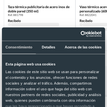
Taza térmica publicitaria de acero inox de
Vaso térmico acer
doble pared (350 ml)
personalizado (60
Ref. 881798
Ref. 8822041
Recíbelo
Recíbelo
Desde 3,74 €
Desde 4,47 €
Consentimiento
Detalles
Acerca de las cookies
Esta página web usa cookies
Las cookies de este sitio web se usan para personalizar
Categorías relacionadas con Taza
el contenido y los anuncios, ofrecer funciones de redes
térmica de acero inox reciclado y
sociales y analizar el tráfico. Además, compartimos
doble pared con dosificador (600 ml)
información sobre el uso que haga del sitio web con
nuestros partners de redes sociales, publicidad y análisis
web, quienes pueden combinarla con otra información
que les haya proporcionado o que hayan recopilado a