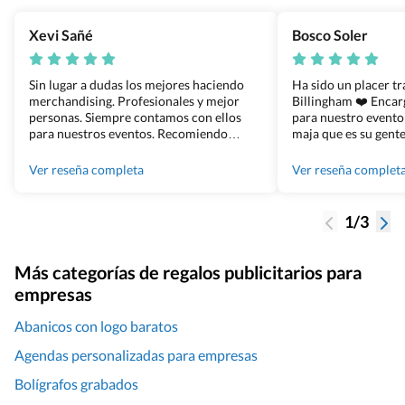
Xevi Sañé
Bosco Soler
Sin lugar a dudas los mejores haciendo
Ha sido un placer t
merchandising. Profesionales y mejor
Billingham ❤️ Enca
personas. Siempre contamos con ellos
para nuestro evento
para nuestros eventos. Recomiendo
maja que es su gente
Grupo Billingham sin dudar!
los productos cuand
100% recomendado
Ver reseña completa
Ver reseña complet
1/3
Más categorías de regalos publicitarios para
empresas
Abanicos con logo baratos
Agendas personalizadas para empresas
Bolígrafos grabados