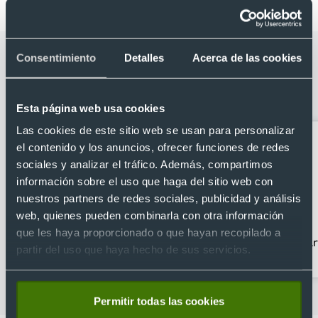
Categorías relacionadas con Silla
Consentimiento
Detalles
Acerca de las cookies
plegable con cuerpo de metal tubular
y apoyabrazos
Esta página web usa cookies
Las cookies de este sitio web se usan para personalizar
el contenido y los anuncios, ofrecer funciones de redes
sociales y analizar el tráfico. Además, compartimos
información sobre el uso que haga del sitio web con
nuestros partners de redes sociales, publicidad y análisis
web, quienes pueden combinarla con otra información
que les haya proporcionado o que hayan recopilado a
Acampada
Acc. y llaveros con
Ar
partir del uso que haya hecho de sus servicios.
mosqueton
Permitir todas las cookies