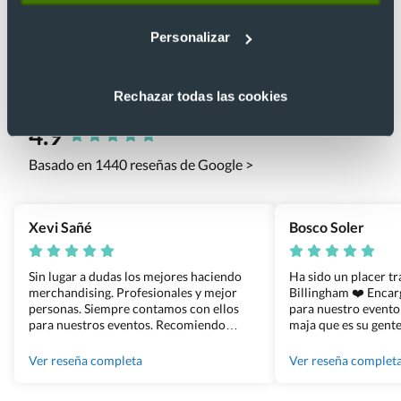
Personalizar
Rechazar todas las cookies
Lo que dicen nuestros clientes
4.9
Basado en 1440 reseñas de Google >
Xevi Sañé
Bosco Soler
Sin lugar a dudas los mejores haciendo
Ha sido un placer t
merchandising. Profesionales y mejor
Billingham ❤️ Enca
personas. Siempre contamos con ellos
para nuestro evento
para nuestros eventos. Recomiendo
maja que es su gente
Grupo Billingham sin dudar!
los productos cuand
100% recomendado
Ver reseña completa
Ver reseña complet