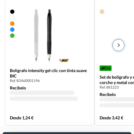
Eco
Bolígrafo intensity gel clic con tinta suave
BIC
Set de bolígrafo y
Ref. B3460001196
corcho y metal co
Ref. 881223
Recíbelo
Recíbelo
Desde 1,24 €
Desde 3,42 €