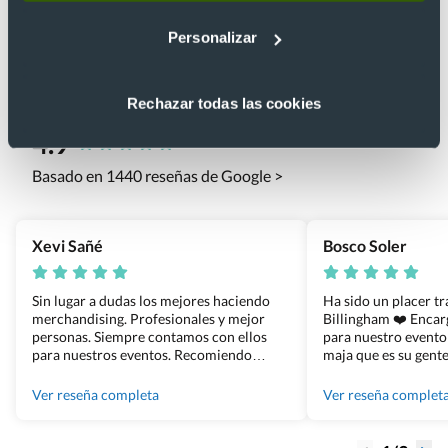
Personalizar
Lo que dicen nuestros clientes
Rechazar todas las cookies
4.9
Basado en 1440 reseñas de Google >
Xevi Sañé
Bosco Soler
Sin lugar a dudas los mejores haciendo
Ha sido un placer t
merchandising. Profesionales y mejor
Billingham ❤️ Enca
personas. Siempre contamos con ellos
para nuestro evento
para nuestros eventos. Recomiendo
maja que es su gente
Grupo Billingham sin dudar!
los productos cuand
100% recomendado
Ver reseña completa
Ver reseña complet