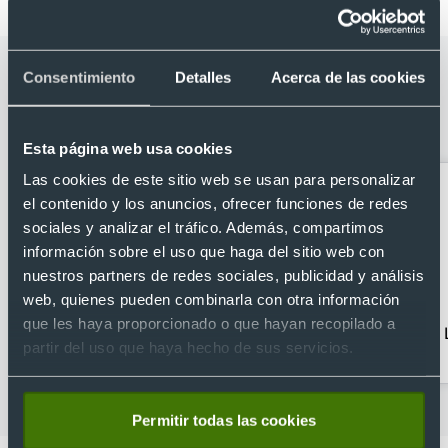
Categorías relacionadas con Roller
Consentimiento
Detalles
Acerca de las cookies
personalizado aluminio detalles en
acabado rosado
Esta página web usa cookies
Las cookies de este sitio web se usan para personalizar
el contenido y los anuncios, ofrecer funciones de redes
sociales y analizar el tráfico. Además, compartimos
información sobre el uso que haga del sitio web con
nuestros partners de redes sociales, publicidad y análisis
web, quienes pueden combinarla con otra información
que les haya proporcionado o que hayan recopilado a
Bolígrafos clásicos
Bolígrafos con caja
partir del uso que haya hecho de sus servicios.
Permitir todas las cookies