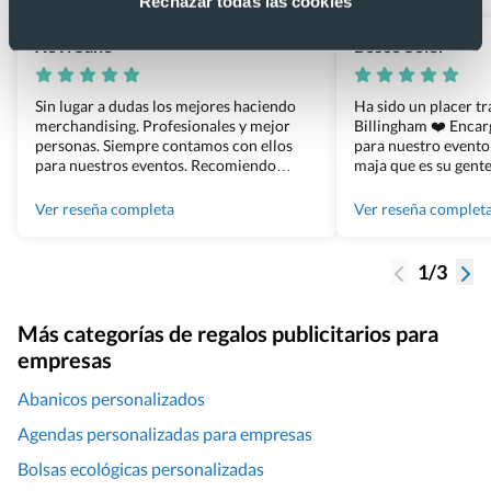
Rechazar todas las cookies
Xevi Sañé
Bosco Soler
Sin lugar a dudas los mejores haciendo
Ha sido un placer t
merchandising. Profesionales y mejor
Billingham ❤️ Enca
personas. Siempre contamos con ellos
para nuestro evento
para nuestros eventos. Recomiendo
maja que es su gente
Grupo Billingham sin dudar!
los productos cuand
100% recomendado
Ver reseña completa
Ver reseña complet
1/3
Más categorías de regalos publicitarios para
empresas
Abanicos personalizados
Agendas personalizadas para empresas
Bolsas ecológicas personalizadas