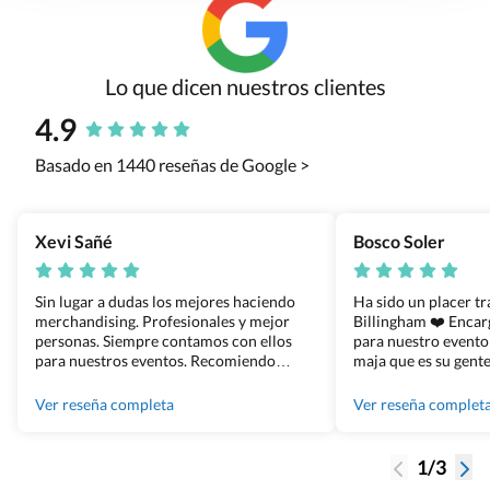
Lo que dicen nuestros clientes
4.9
Basado en 1440 reseñas de Google >
Xevi Sañé
Bosco Soler
Sin lugar a dudas los mejores haciendo
Ha sido un placer t
merchandising. Profesionales y mejor
Billingham ❤️ Enca
personas. Siempre contamos con ellos
para nuestro evento
para nuestros eventos. Recomiendo
maja que es su gente
Grupo Billingham sin dudar!
los productos cuand
100% recomendado
Ver reseña completa
Ver reseña complet
1/3