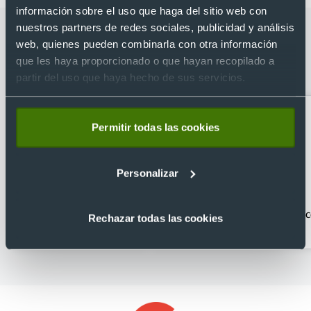
información sobre el uso que haga del sitio web con
nuestros partners de redes sociales, publicidad y análisis
Categorías relacionadas con
web, quienes pueden combinarla con otra información
Powerbank personalizado ABS
que les haya proporcionado o que hayan recopilado a
reciclado ultra compacto (5000 mAh)
partir del uso que haya hecho de sus servicios.
Permitir todas las cookies
Personalizar
Acc. Para móvil y tablet
Accesorios para
Ac
Rechazar todas las cookies
portátiles