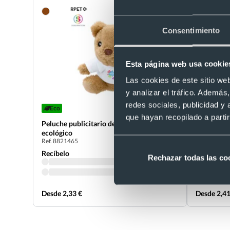
Consentimiento
Esta página web usa cookie
Las cookies de este sitio we
y analizar el tráfico. Ademá
redes sociales, publicidad y
Eco
Doudou ele
que hayan recopilado a parti
nudos rela
Peluche publicitario de poliéster RPET
Ref. 882041
ecológico
Ref. 8821465
Recíbelo
Recíbelo
Rechazar todas las co
Desde 2,33 €
Desde 2,41