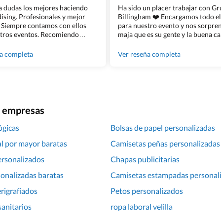
 a dudas los mejores haciendo
Ha sido un placer trabajar con G
sing. Profesionales y mejor
Billingham ❤️ Encargamos todo e
 Siempre contamos con ellos
para nuestro evento y nos sorpren
tros eventos. Recomiendo
maja que es su gente y la buena ca
lingham sin dudar!
los productos cuando los recibim
100% recomendado!!
ña completa
Ver reseña completa
ra empresas
ógicas
Bolsas de papel personalizadas
l por mayor baratas
Camisetas peñas personalizadas
ersonalizados
Chapas publicitarias
onalizadas baratas
Camisetas estampadas personal
rigrafiados
Petos personalizados
anitarios
ropa laboral velilla