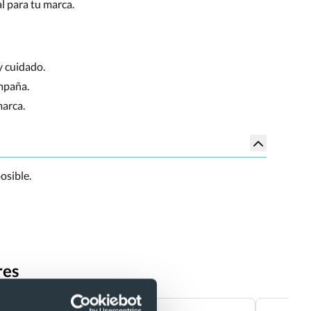
al para tu marca.
y cuidado.
ampaña.
marca.
osible.
res