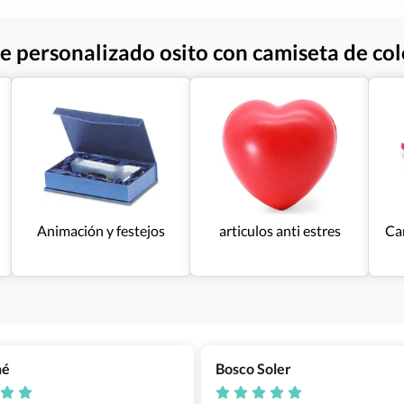
e personalizado osito con camiseta de col
Animación y festejos
articulos anti estres
Car
ñé
Bosco Soler