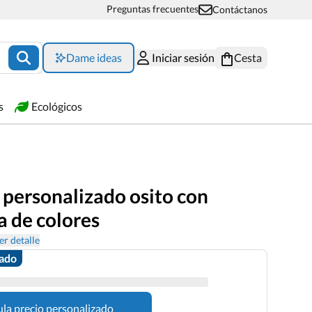
Preguntas frecuentes
Contáctanos
Dame ideas
Iniciar sesión
Cesta
s
Ecológicos
 personalizado osito con
a de colores
er detalle
zado
ula precio personalizado