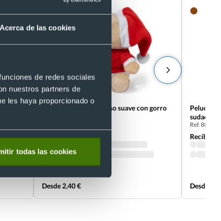
Acerca de las cookies
 funciones de redes sociales
con nuestros partners de
ue les haya proporcionado o
on
Peluche publicitario oso suave con gorro
Peluche p
navideño
sudadera 
Ref. 8820134
Ref. 88204
Recíbelo
Recíbelo
itir todas las cookies
Desde 2,40 €
Desde 2,2