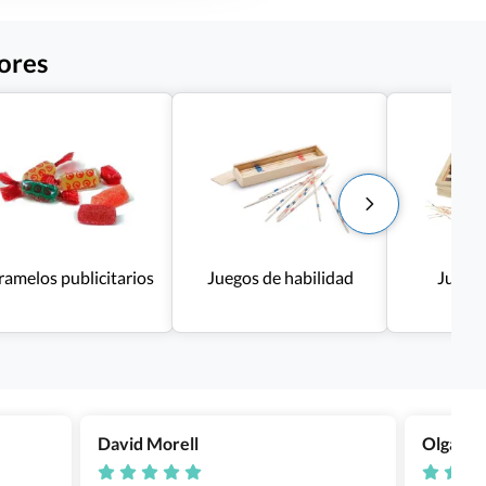
ores
amelos publicitarios
Juegos de habilidad
Juego
David Morell
Olga Na