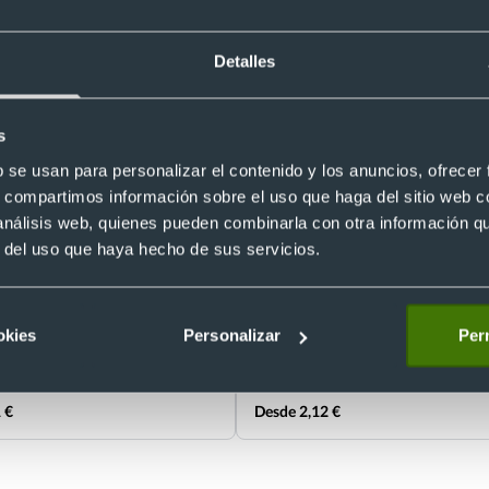
Detalles
s
b se usan para personalizar el contenido y los anuncios, ofrecer
s, compartimos información sobre el uso que haga del sitio web 
 análisis web, quienes pueden combinarla con otra información q
fante blanco personalizado con
Peluche publicitario reno suave c
r del uso que haya hecho de sus servicios.
jantes
bufanda navideña
0
Ref. 8820135
Recíbelo
okies
Personalizar
Perm
 €
Desde 2,12 €