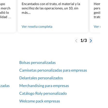
rupo
Encantados con el trato, el material y la
Hemos rea
l merch
sencillez de las operaciones, un 10, sin
personali
dió lo
más....
gestión ha
lidad de
trato per
os.
quedara p
gente tan
Ver reseña completa
Ver rese
1/3
Bolsas personalizadas
Camisetas personalizadas para empresas
Delantales personalizados
izadas
Merchandising para empresas
Catálogo Roly personalizado
Welcome pack empresas