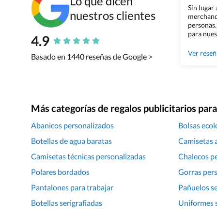
Lo que dicen
Sin lugar
nuestros clientes
merchandi
personas.
para nues
4.9
Grupo Bil
Ver rese
Basado en 1440 reseñas de Google >
Más categorías de regalos publicitarios pa
Abanicos personalizados
Bolsas ecol
Botellas de agua baratas
Camisetas a
Camisetas técnicas personalizadas
Chalecos p
Polares bordados
Gorras pers
Pantalones para trabajar
Pañuelos se
Botellas serigrafiadas
Uniformes s