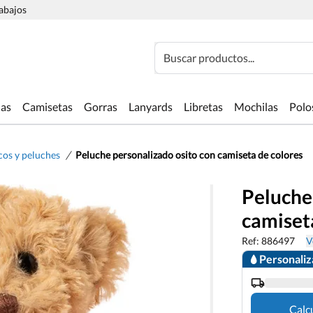
rabajos
Buscar productos...
las
Camisetas
Gorras
Lanyards
Libretas
Mochilas
Polo
/
os y peluches
Peluche personalizado osito con camiseta de colores
Peluche
camiset
Ref: 886497
V
Personali
Calc