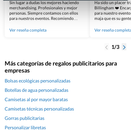
Sin lugar a dudas los mejores haciendo
Ha sido un placer t
merchandising. Profesionales y mejor
Billingham ❤️ Enca
personas. Siempre contamos con ellos
para nuestro evento
para nuestros eventos. Recomiendo
maja que es su gente
Grupo Billingham sin dudar!
los productos cuand
100% recomendado
Ver reseña completa
Ver reseña complet
1/3
Más categorías de regalos publicitarios para
empresas
Bolsas ecológicas personalizadas
Botellas de agua personalizadas
Camisetas al por mayor baratas
Camisetas técnicas personalizadas
Gorras publicitarias
Personalizar libretas