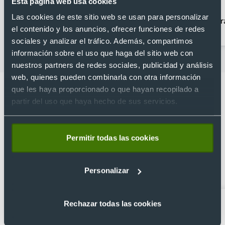
Esta página web usa cookies
Las cookies de este sitio web se usan para personalizar
Abanicos publicidad
Fundas para gafas
Br
el contenido y los anuncios, ofrecer funciones de redes
sociales y analizar el tráfico. Además, compartimos
información sobre el uso que haga del sitio web con
nuestros partners de redes sociales, publicidad y análisis
web, quienes pueden combinarla con otra información
que les haya proporcionado o que hayan recopilado a
partir del uso que haya hecho de sus servicios.
Lo que dicen nuestros clientes
Permitir todas las cookies
4.9
Basado en 1440 reseñas de Google >
Personalizar
Xevi Sañé
Bosco Soler
Rechazar todas las cookies