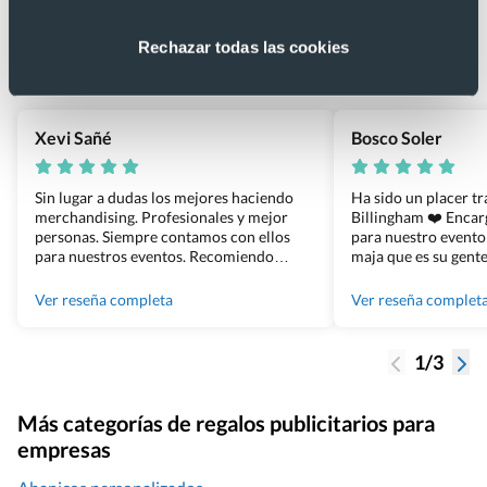
4.9
Rechazar todas las cookies
Basado en 1440 reseñas de Google >
Xevi Sañé
Bosco Soler
Sin lugar a dudas los mejores haciendo
Ha sido un placer t
merchandising. Profesionales y mejor
Billingham ❤️ Enca
personas. Siempre contamos con ellos
para nuestro evento
para nuestros eventos. Recomiendo
maja que es su gente
Grupo Billingham sin dudar!
los productos cuand
100% recomendado
Ver reseña completa
Ver reseña complet
1/3
Más categorías de regalos publicitarios para
empresas