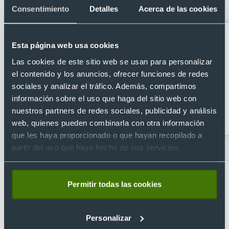
colores contrastantes
Consentimiento
Detalles
Acerca de las cookies
Esta página web usa cookies
Las cookies de este sitio web se usan para personalizar
el contenido y los anuncios, ofrecer funciones de redes
sociales y analizar el tráfico. Además, compartimos
información sobre el uso que haga del sitio web con
Accesorios de viaje
Bandoleras
nuestros partners de redes sociales, publicidad y análisis
personalizadas
web, quienes pueden combinarla con otra información
que les haya proporcionado o que hayan recopilado a
partir del uso que haya hecho de sus servicios.
Permitir todas las cookies
Personalizar
Lo que dicen nuestros clientes