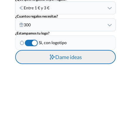
Entre 1 € y 3 €
¿Cuantos regalos necesitas?
300
¿Estampamos tu logo?
Si, con logotipo
Dame ideas