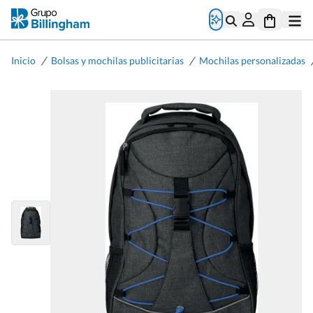
/
/
Inicio
Bolsas y mochilas publicitarias
Mochilas personalizadas