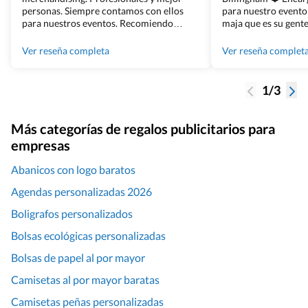
personas. Siempre contamos con ellos
para nuestro evento
para nuestros eventos. Recomiendo
maja que es su gente
Grupo Billingham sin dudar!
los productos cuand
100% recomendado
Ver reseña completa
Ver reseña complet
1/3
Más categorías de regalos publicitarios para
empresas
Abanicos con logo baratos
Agendas personalizadas 2026
Boligrafos personalizados
Bolsas ecológicas personalizadas
Bolsas de papel al por mayor
Camisetas al por mayor baratas
Camisetas peñas personalizadas