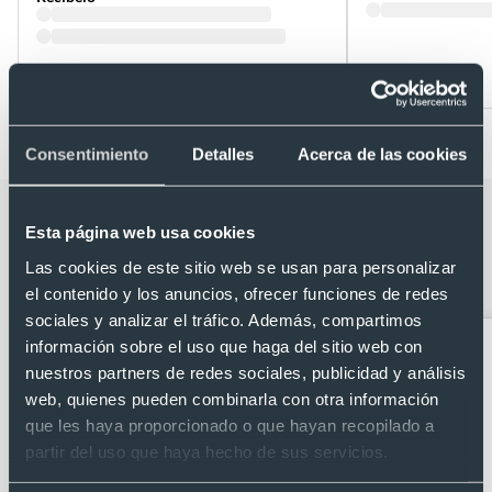
Desde 0,94 €
Desde 0,81 €
Consentimiento
Detalles
Acerca de las cookies
Categorías relacionadas con Llavero
Esta página web usa cookies
linterna en aluminio reciclado 3 LED y
Las cookies de este sitio web se usan para personalizar
abridor
el contenido y los anuncios, ofrecer funciones de redes
sociales y analizar el tráfico. Además, compartimos
información sobre el uso que haga del sitio web con
nuestros partners de redes sociales, publicidad y análisis
web, quienes pueden combinarla con otra información
que les haya proporcionado o que hayan recopilado a
partir del uso que haya hecho de sus servicios.