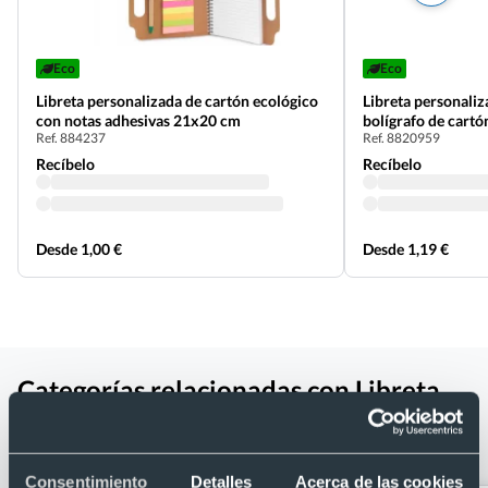
Eco
Eco
Libreta personalizada de cartón ecológico
Libreta personali
con notas adhesivas 21x20 cm
bolígrafo de cartó
Ref. 884237
Ref. 8820959
Recíbelo
Recíbelo
Desde 1,00 €
Desde 1,19 €
Categorías relacionadas con Libreta
personalizada A5 cartón reciclado
16.4 x 21.7 cm
Consentimiento
Detalles
Acerca de las cookies