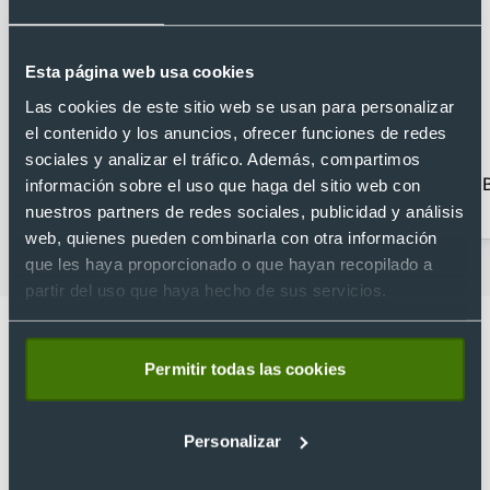
Esta página web usa cookies
Las cookies de este sitio web se usan para personalizar
el contenido y los anuncios, ofrecer funciones de redes
sociales y analizar el tráfico. Además, compartimos
Agenda personalizada
Bolígrafos
B
información sobre el uso que haga del sitio web con
personalizados con
nuestros partners de redes sociales, publicidad y análisis
estuche
web, quienes pueden combinarla con otra información
que les haya proporcionado o que hayan recopilado a
partir del uso que haya hecho de sus servicios.
Permitir todas las cookies
Lo que dicen nuestros clientes
Personalizar
4.9