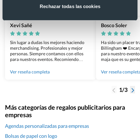
Basado en 1440 reseñas de Google >
Rechazar todas las cookies
Xevi Sañé
Bosco Soler
Sin lugar a dudas los mejores haciendo
Ha sido un placer t
merchandising. Profesionales y mejor
Billingham ❤️ Enca
personas. Siempre contamos con ellos
para nuestro evento
para nuestros eventos. Recomiendo
maja que es su gente
Grupo Billingham sin dudar!
los productos cuand
100% recomendado
Ver reseña completa
Ver reseña complet
1/3
Más categorías de regalos publicitarios para
empresas
Agendas personalizadas para empresas
Bolsas de papel con logo