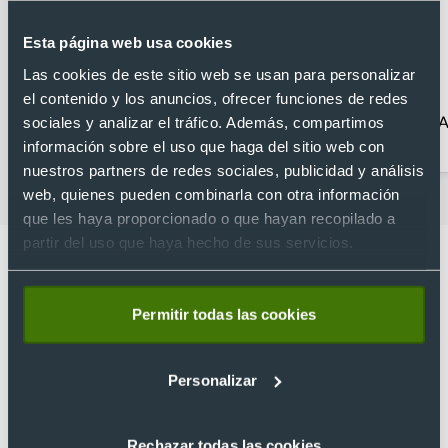
Esta página web usa cookies
Las cookies de este sitio web se usan para personalizar
el contenido y los anuncios, ofrecer funciones de redes
Accesorios de viaje
Almohadillas de viaje
A
sociales y analizar el tráfico. Además, compartimos
información sobre el uso que haga del sitio web con
nuestros partners de redes sociales, publicidad y análisis
web, quienes pueden combinarla con otra información
que les haya proporcionado o que hayan recopilado a
partir del uso que haya hecho de sus servicios.
Permitir todas las cookies
Lo que dicen nuestros clientes
4.9
Personalizar
Basado en 1440 reseñas de Google >
Rechazar todas las cookies