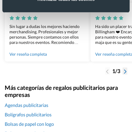
Xevi Sañé
Bosco Soler
Sin lugar a dudas los mejores haciendo
Ha sido un placer t
merchandising. Profesionales y mejor
Billingham ❤️ Enca
personas. Siempre contamos con ellos
para nuestro evento
para nuestros eventos. Recomiendo
maja que es su gente
Grupo Billingham sin dudar!
los productos cuand
100% recomendado
Ver reseña completa
Ver reseña complet
1/3
Más categorías de regalos publicitarios para
empresas
Agendas publicitarias
Bolígrafos publicitarios
Bolsas de papel con logo