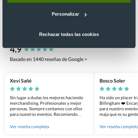
Personalizar
Rechazar todas las cookies
Lo que dicen nuestros clientes
4.9
Basado en 1440 reseñas de Google >
Xevi Sañé
Bosco Soler
Sin lugar a dudas los mejores haciendo
Ha sido un placer t
merchandising. Profesionales y mejor
Billingham ❤️ Enca
personas. Siempre contamos con ellos
para nuestro evento
para nuestros eventos. Recomiendo
maja que es su gente
Grupo Billingham sin dudar!
los productos cuand
100% recomendado
Ver reseña completa
Ver reseña complet