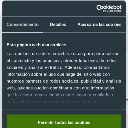
Categorías relacionadas con
Consentimiento
Detalles
Acerca de las cookies
Identificador de maletas aluminio
reciclado personalizado
Esta página web usa cookies
Las cookies de este sitio web se usan para personalizar
el contenido y los anuncios, ofrecer funciones de redes
sociales y analizar el tráfico. Además, compartimos
información sobre el uso que haga del sitio web con
nuestros partners de redes sociales, publicidad y análisis
web, quienes pueden combinarla con otra información
que les haya proporcionado o que hayan recopilado a
Accesorios de viaje
Almohadillas de viaje
M
partir del uso que haya hecho de sus servicios.
Permitir todas las cookies