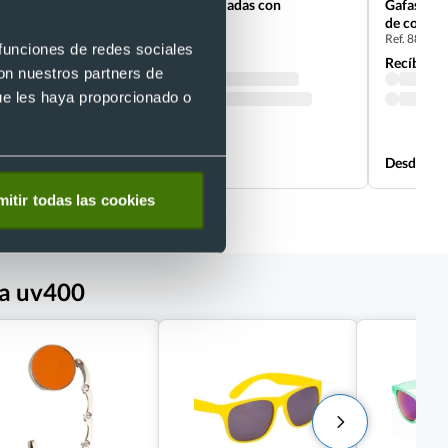
Gafas de sol personalizadas con
Gafas de s
protección UV 400
de colore
s
Ref. 887000
Ref. 88458
 funciones de redes sociales
Recíbelo
Recíbelo
con nuestros partners de
ue les haya proporcionado o
Desde 0,33 €
Desde 0,5
itir todas las cookies
da uv400