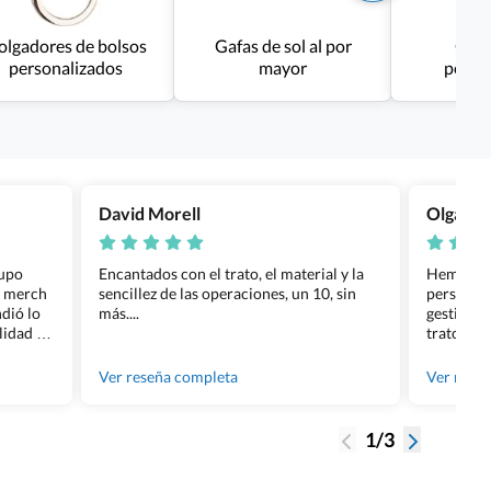
olgadores de bolsos
Gafas de sol al por
Gafa
personalizados
mayor
perso
David Morell
Olga Na
rupo
Encantados con el trato, el material y la
Hemos rea
l merch
sencillez de las operaciones, un 10, sin
personali
dió lo
más....
gestión ha
lidad de
trato per
os.
quedara p
gente tan
Ver reseña completa
Ver rese
1/3