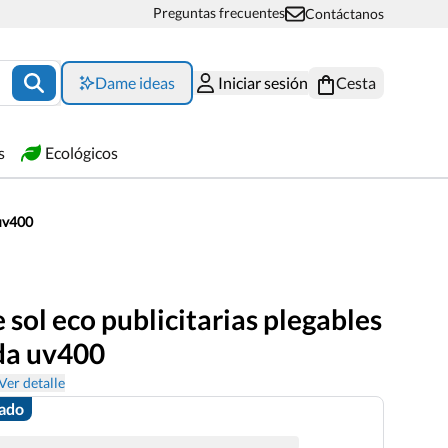
Preguntas frecuentes
Contáctanos
Dame ideas
Iniciar sesión
Cesta
s
Ecológicos
 uv400
 sol eco publicitarias plegables
da uv400
Ver detalle
zado