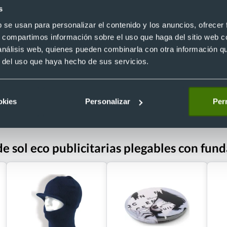
s
ol eco personalizadas efecto
Gafas de sol clásicas personalizada
400
Ref. 884094
b se usan para personalizar el contenido y los anuncios, ofrecer
4
Recíbelo
s, compartimos información sobre el uso que haga del sitio web 
 análisis web, quienes pueden combinarla con otra información q
r del uso que haya hecho de sus servicios.
 €
Desde 0,23 €
okies
Personalizar
Perm
e sol eco publicitarias plegables con fun