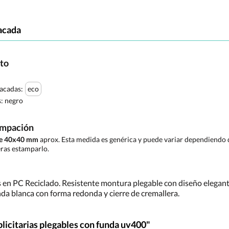
acada
cto
tacadas:
eco
s:
negro
ampación
de 40x40 mm
aprox. Esta medida es genérica y puede variar dependiendo d
ras estamparlo.
 en PC Reciclado. Resistente montura plegable con diseño elegante
nda blanca con forma redonda y cierre de cremallera.
licitarias plegables con funda uv400"