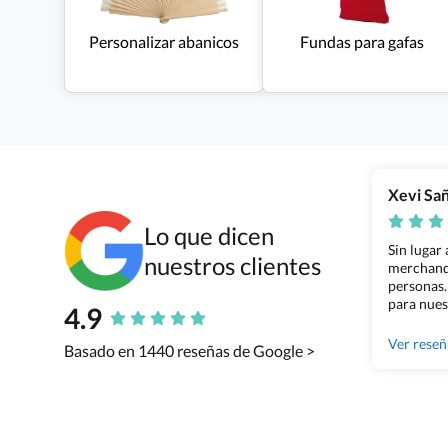
Personalizar abanicos
Fundas para gafas
Xevi Sa
Lo que dicen
Sin lugar
nuestros clientes
merchandi
personas.
para nues
4.9
Grupo Bil
Ver rese
Basado en 1440 reseñas de Google >