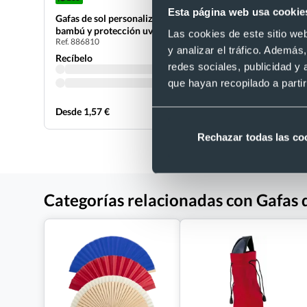
Esta página web usa cookie
Gafas de sol personalizadas con patillas de
Gafas de s
bambú y protección uv400
espejo uv
Las cookies de este sitio we
Ref. 886810
Ref. 882076
y analizar el tráfico. Ademá
Recíbelo
Recíbelo
redes sociales, publicidad y
que hayan recopilado a parti
Desde 1,57 €
Desde 1,80
Rechazar todas las co
Categorías relacionadas con Gafas d