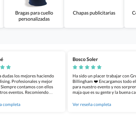
Bragas para cuello
Chapas publicitarias
C
personalizadas
ñé
Bosco Soler
 a dudas los mejores haciendo
Ha sido un placer trabajar con G
sing. Profesionales y mejor
Billingham ❤️ Encargamos todo e
 Siempre contamos con ellos
para nuestro evento y nos sorpren
tros eventos. Recomiendo
maja que es su gente y la buena ca
lingham sin dudar!
los productos cuando los recibim
100% recomendado!!
ña completa
Ver reseña completa