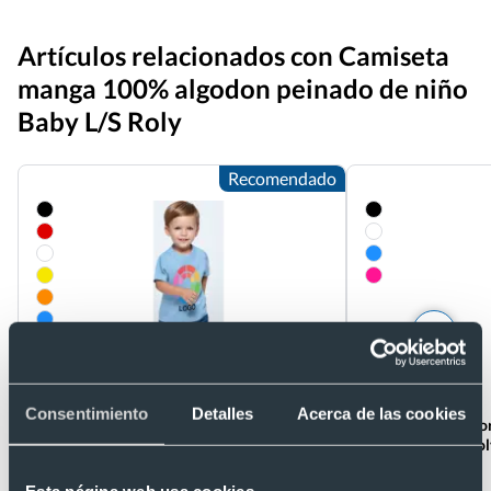
Artículos relacionados con Camiseta
manga 100% algodon peinado de niño
Baby L/S Roly
Recomendado
Consentimiento
Detalles
Acerca de las cookies
Camiseta manga corta 100% algodon
Body de manga cor
peinado de niño Baby Roly
de niño Honey Rol
Ref. H6564N
Ref. H7200N
Recíbelo
Recíbelo
Esta página web usa cookies