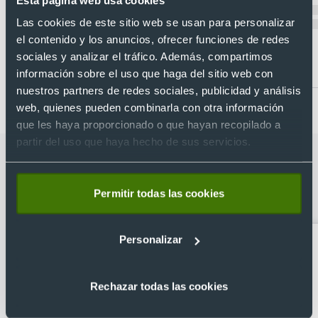
Las cookies de este sitio web se usan para personalizar
el contenido y los anuncios, ofrecer funciones de redes
sociales y analizar el tráfico. Además, compartimos
Desde 1,68 €
Desde 2,46 €
información sobre el uso que haga del sitio web con
nuestros partners de redes sociales, publicidad y análisis
web, quienes pueden combinarla con otra información
que les haya proporcionado o que hayan recopilado a
partir del uso que haya hecho de sus servicios.
Categorías relacionadas con Camiseta
manga 100% algodon peinado de niño
Permitir todas las cookies
Baby L/S Roly
Personalizar
Rechazar todas las cookies