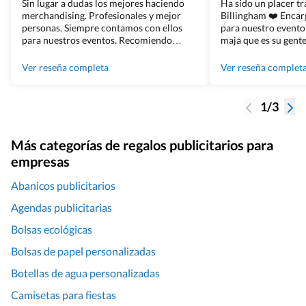
Sin lugar a dudas los mejores haciendo
Ha sido un placer t
merchandising. Profesionales y mejor
Billingham ❤️ Enca
personas. Siempre contamos con ellos
para nuestro evento
para nuestros eventos. Recomiendo
maja que es su gente
Grupo Billingham sin dudar!
los productos cuand
100% recomendado
Ver reseña completa
Ver reseña complet
1/3
Más categorías de regalos publicitarios para
empresas
Abanicos publicitarios
Agendas publicitarias
Bolsas ecológicas
Bolsas de papel personalizadas
Botellas de agua personalizadas
Camisetas para fiestas