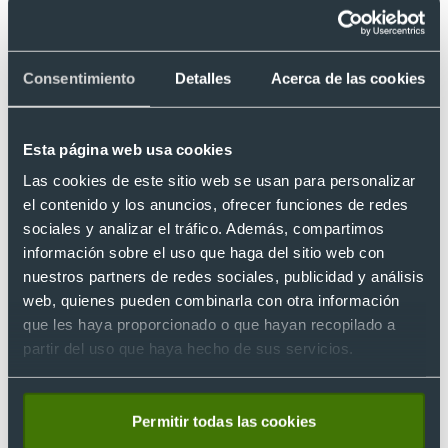
¿Hay tallas grandes para la camisa Moscú Roly
140?
Consentimiento
Detalles
Acerca de las cookies
Para esta camisa, disponemos de las tallas XL y XXL
¿Dónde puedo marcar mi logo en la camisa
Esta página web usa cookies
Moscú Roly 140?
Para esta camisa podemos hacer marcajes en el pecho, a la
Las cookies de este sitio web se usan para personalizar
altura del corazón, o en las mangas.
el contenido y los anuncios, ofrecer funciones de redes
sociales y analizar el tráfico. Además, compartimos
información sobre el uso que haga del sitio web con
¿Tienes dudas sobre este producto?
nuestros partners de redes sociales, publicidad y análisis
web, quienes pueden combinarla con otra información
que les haya proporcionado o que hayan recopilado a
Artículos relacionados con Camisa de
partir del uso que haya hecho de sus servicios.
tejido stretch de hombre Moscu Roly
140
Permitir todas las cookies