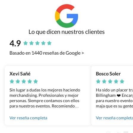
Lo que dicen nuestros clientes
4.9
Basado en 1440 reseñas de Google >
Xevi Sañé
Bosco Soler
Sin lugar a dudas los mejores haciendo
Ha sido un placer t
merchandising. Profesionales y mejor
Billingham ❤️ Enca
personas. Siempre contamos con ellos
para nuestro evento
para nuestros eventos. Recomiendo
maja que es su gente
Grupo Billingham sin dudar!
los productos cuand
100% recomendado
Ver reseña completa
Ver reseña complet