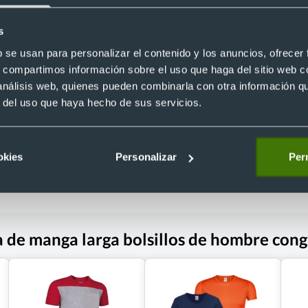
s
- 25 %
b se usan para personalizar el contenido y los anuncios, ofrecer
manga larga trabajo de hombre
Camisa manga corta con bolsillo d
s, compartimos información sobre el uso que haga del sitio web 
alento 120
hombre oporto Valento 120
Ref. V6111
 análisis web, quienes pueden combinarla con otra información q
Recíbelo
r del uso que haya hecho de sus servicios.
 €
Desde 6,44 €
okies
Personalizar
Perm
 de manga larga bolsillos de hombre con