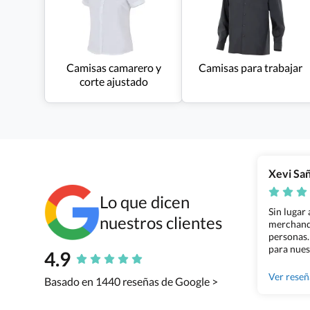
Camisas camarero y
Camisas para trabajar
corte ajustado
Xevi Sa
Lo que dicen
Sin lugar
nuestros clientes
merchandi
personas.
para nues
4.9
Grupo Bil
Ver rese
Basado en 1440 reseñas de Google >