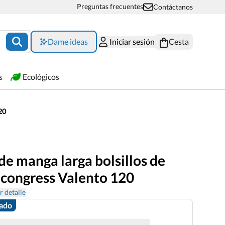
Preguntas frecuentes
Contáctanos
Dame ideas
Iniciar sesión
Cesta
s
Ecológicos
20
e manga larga bolsillos de
congress Valento 120
r detalle
zado