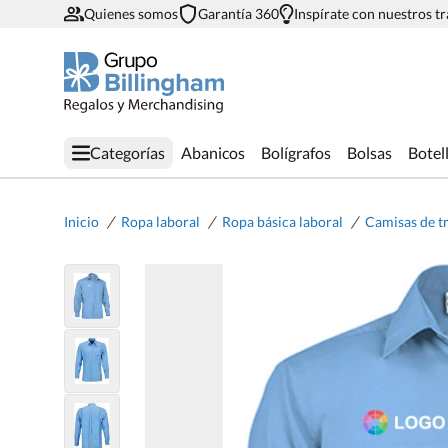
Quienes somos
Garantía 360
Inspírate con nuestros t
Categorías
Abanicos
Bolígrafos
Bolsas
Botel
/
/
/
Inicio
Ropa laboral
Ropa básica laboral
Camisas de t