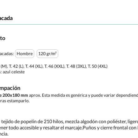
acada
cto
tacadas:
Hombre
120 gr/m²
0 (M), T. 42 (L), T. 44 (XL), T. 46 (XXL), T. 48 (3XL), T. 50 (4XL)
s:
azul celeste
ampación
 de 200x180 mm
aprox. Esta medida es genérica y puede variar dependiendo
ras estamparlo.
ejido de popelín de 210 hilos, mezcla algodón con poliéster, liger
tener todo accesible y resaltar el marcaje.Puños y cierre frontal c
cia.