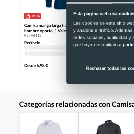
Esta página web usa cookie
- 35 %
- 10 %
Las cookies de este sitio we
Camisa manga larga trabajo bolsillo de
Camisa de 
y analizar el tráfico. Ademá
hombre oporto_1 Valento 120
vigilant V
Ref. V6112
Ref. V7350
redes sociales, publicidad y
Recíbelo
Recíbelo
que hayan recopilado a parti
Desde 6,98 €
Desde 8,32
Rechazar todas las co
Categorías relacionadas con Camisa