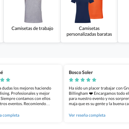
Camisetas de trabajo
Camisetas
personalizadas baratas
ñé
Bosco Soler
 a dudas los mejores haciendo
Ha sido un placer trabajar con G
sing. Profesionales y mejor
Billingham ❤️ Encargamos todo e
 Siempre contamos con ellos
para nuestro evento y nos sorpren
tros eventos. Recomiendo
maja que es su gente y la buena ca
lingham sin dudar!
los productos cuando los recibim
100% recomendado!!
ña completa
Ver reseña completa