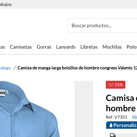
rabajos
Buscar productos...
las
Camisetas
Gorras
Lanyards
Libretas
Mochilas
Polo
/
rabajo
Camisa de manga larga bolsillos de hombre congress Valento 1
-15%
Camisa d
hombre 
Ref: V7351
Ve
Personali