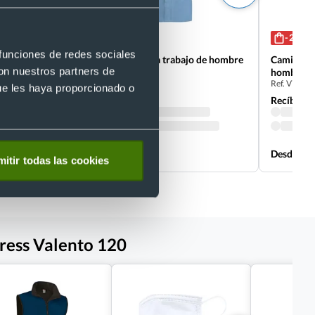
- 35 %
- 20 %
 funciones de redes sociales
e
Camisa de manga corta trabajo de hombre
Camisa de
con nuestros partners de
vigilant Valento 120
hombre a
Ref. V7343
Ref. V7342
ue les haya proporcionado o
Recíbelo
Recíbelo
Desde 7,79 €
Desde 7,2
itir todas las cookies
gress Valento 120