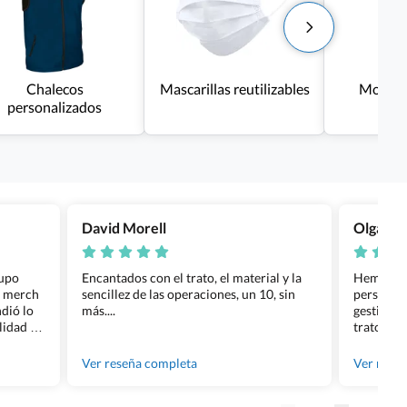
Chalecos
Mascarillas reutilizables
Monos 
personalizados
David Morell
Olga Na
rupo
Encantados con el trato, el material y la
Hemos rea
l merch
sencillez de las operaciones, un 10, sin
personali
dió lo
más....
gestión ha
lidad de
trato per
os.
quedara p
gente tan
Ver reseña completa
Ver rese