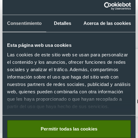
Categorías relacionadas con Boligrafo
Consentimiento
Detalles
Acerca de las cookies
puntero táctil tech 2 diseño bicolor
con estuche Cross
Esta página web usa cookies
Las cookies de este sitio web se usan para personalizar
el contenido y los anuncios, ofrecer funciones de redes
sociales y analizar el tráfico. Además, compartimos
información sobre el uso que haga del sitio web con
nuestros partners de redes sociales, publicidad y análisis
web, quienes pueden combinarla con otra información
que les haya proporcionado o que hayan recopilado a
Bolígrafos clásicos
Bolígrafos con caja
partir del uso que haya hecho de sus servicios.
Permitir todas las cookies