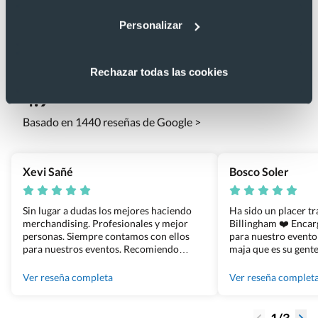
Personalizar
Lo que dicen nuestros clientes
Rechazar todas las cookies
4.9
Basado en 1440 reseñas de Google >
Xevi Sañé
Bosco Soler
Sin lugar a dudas los mejores haciendo
Ha sido un placer t
merchandising. Profesionales y mejor
Billingham ❤️ Enca
personas. Siempre contamos con ellos
para nuestro evento
para nuestros eventos. Recomiendo
maja que es su gente
Grupo Billingham sin dudar!
los productos cuand
100% recomendado
Ver reseña completa
Ver reseña complet
1/3