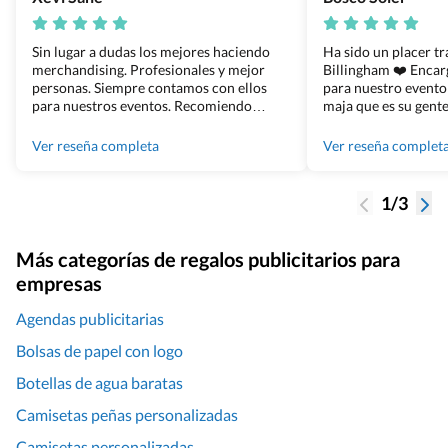
Sin lugar a dudas los mejores haciendo
Ha sido un placer t
merchandising. Profesionales y mejor
Billingham ❤️ Enca
personas. Siempre contamos con ellos
para nuestro evento
para nuestros eventos. Recomiendo
maja que es su gente
Grupo Billingham sin dudar!
los productos cuand
100% recomendado
Ver reseña completa
Ver reseña complet
1/3
Más categorías de regalos publicitarios para
empresas
Agendas publicitarias
Bolsas de papel con logo
Botellas de agua baratas
Camisetas peñas personalizadas
Camisetas personalizadas