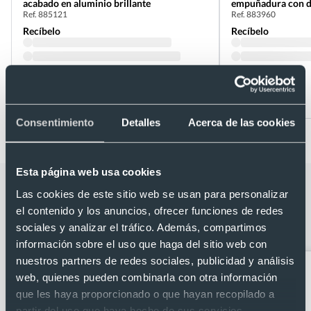
acabado en aluminio brillante
empuñadura con d
Ref. 885121
Ref. 883960
Recíbelo
Recíbelo
Desde 0,17 €
Desde 0,20 €
Consentimiento
Detalles
Acerca de las cookies
Esta página web usa cookies
Categorías relacionadas con Boligrafo
Las cookies de este sitio web se usan para personalizar
de aluminio cuerpo ultrafino y
el contenido y los anuncios, ofrecer funciones de redes
sociales y analizar el tráfico. Además, compartimos
puntero táctil detalles plateados
información sobre el uso que haga del sitio web con
nuestros partners de redes sociales, publicidad y análisis
web, quienes pueden combinarla con otra información
que les haya proporcionado o que hayan recopilado a
partir del uso que haya hecho de sus servicios.