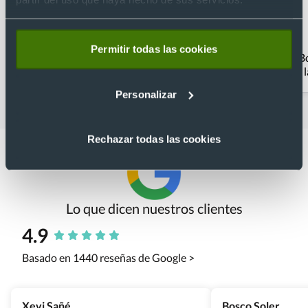
Permitir todas las cookies
Bolígrafos clásicos
Bolígrafos con caja
Bo
Personalizar
Rechazar todas las cookies
Lo que dicen nuestros clientes
4.9
Basado en 1440 reseñas de Google >
Xevi Sañé
Bosco Soler