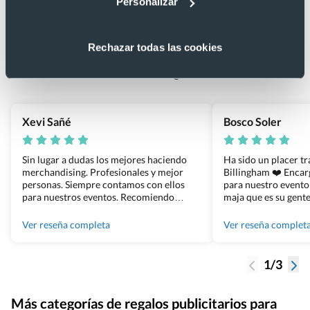
Personalizar
Lo que dicen nuestros clientes
4.9
Rechazar todas las cookies
Basado en 1440 reseñas de Google >
Xevi Sañé
Bosco Soler
Sin lugar a dudas los mejores haciendo
Ha sido un placer t
merchandising. Profesionales y mejor
Billingham ❤️ Enca
personas. Siempre contamos con ellos
para nuestro evento
para nuestros eventos. Recomiendo
maja que es su gente
Grupo Billingham sin dudar!
los productos cuand
100% recomendado
Ver reseña completa
Ver reseña complet
1/3
Más categorías de regalos publicitarios para