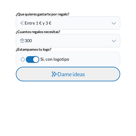
¿Que quieres gastarte por regalo?
Entre 1 € y 3 €
¿Cuantos regalos necesitas?
300
¿Estampamos tu logo?
Si, con logotipo
Dame ideas