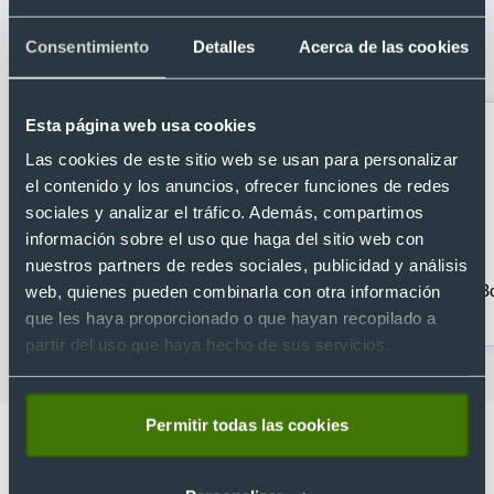
Categorías relacionadas con Bolígrafo
giratorio eco de caña de trigo color
Consentimiento
Detalles
Acerca de las cookies
natural y contraste cromado
Esta página web usa cookies
Las cookies de este sitio web se usan para personalizar
el contenido y los anuncios, ofrecer funciones de redes
sociales y analizar el tráfico. Además, compartimos
información sobre el uso que haga del sitio web con
nuestros partners de redes sociales, publicidad y análisis
Bolígrafos clásicos
Bolígrafos
Bo
web, quienes pueden combinarla con otra información
personalizados con
que les haya proporcionado o que hayan recopilado a
estuche
partir del uso que haya hecho de sus servicios.
Permitir todas las cookies