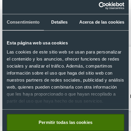
Categorías relacionadas con Bolígrafo
Consentimiento
Detalles
Acerca de las cookies
ecológico RPET con clip amplio para
personalizar
Esta página web usa cookies
Las cookies de este sitio web se usan para personalizar
el contenido y los anuncios, ofrecer funciones de redes
sociales y analizar el tráfico. Además, compartimos
información sobre el uso que haga del sitio web con
nuestros partners de redes sociales, publicidad y análisis
web, quienes pueden combinarla con otra información
que les haya proporcionado o que hayan recopilado a
Bolígrafos clásicos
Bolígrafos
partir del uso que haya hecho de sus servicios.
personalizados con
estuche
Permitir todas las cookies