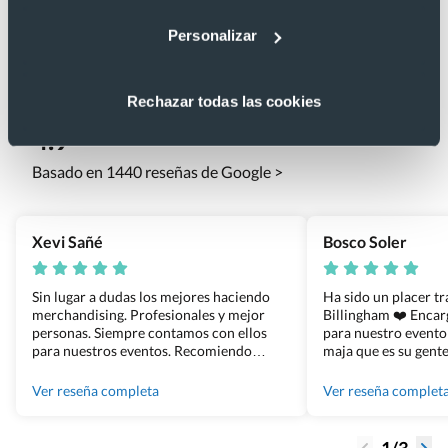
Personalizar
Lo que dicen nuestros clientes
Rechazar todas las cookies
4.9
Basado en 1440 reseñas de Google >
Xevi Sañé
Bosco Soler
Sin lugar a dudas los mejores haciendo
Ha sido un placer t
merchandising. Profesionales y mejor
Billingham ❤️ Enca
personas. Siempre contamos con ellos
para nuestro evento
para nuestros eventos. Recomiendo
maja que es su gente
Grupo Billingham sin dudar!
los productos cuand
100% recomendado
Ver reseña completa
Ver reseña complet
1/3