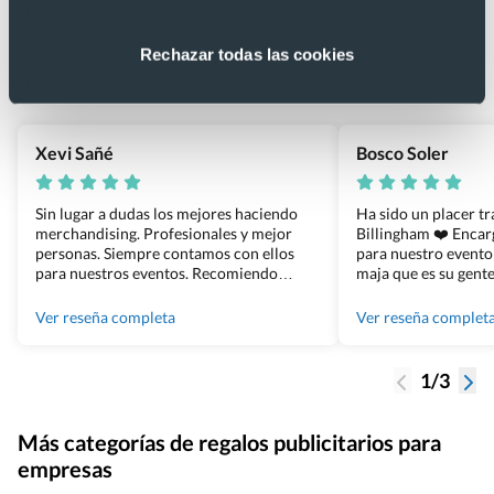
4.9
Rechazar todas las cookies
Basado en 1440 reseñas de Google >
Xevi Sañé
Bosco Soler
Sin lugar a dudas los mejores haciendo
Ha sido un placer t
merchandising. Profesionales y mejor
Billingham ❤️ Enca
personas. Siempre contamos con ellos
para nuestro evento
para nuestros eventos. Recomiendo
maja que es su gente
Grupo Billingham sin dudar!
los productos cuand
100% recomendado
Ver reseña completa
Ver reseña complet
1/3
Más categorías de regalos publicitarios para
empresas