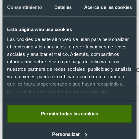
bolígrafo tinta negra 14,5 x 21,3 cm
Consentimiento
Detalles
Acerca de las cookies
Esta página web usa cookies
Las cookies de este sitio web se usan para personalizar
el contenido y los anuncios, ofrecer funciones de redes
sociales y analizar el tráfico. Además, compartimos
información sobre el uso que haga del sitio web con
nuestros partners de redes sociales, publicidad y análisis
Agendas personalizadas
Calculadoras
C
2026
web, quienes pueden combinarla con otra información
que les haya proporcionado o que hayan recopilado a
partir del uso que haya hecho de sus servicios.
Permitir todas las cookies
Personalizar
Lo que dicen nuestros clientes