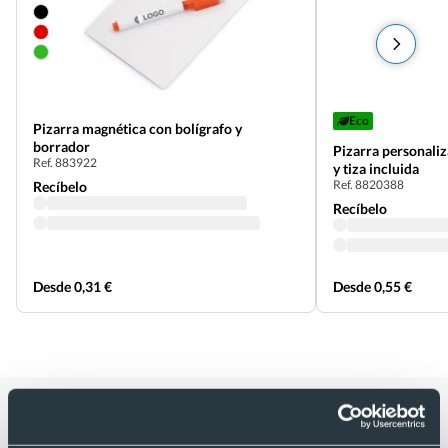
Eco
Pizarra magnética con bolígrafo y
borrador
Pizarra personaliz
Ref. 883922
y tiza incluida
Ref. 8820388
Recíbelo
Recíbelo
Desde 0,31 €
Desde 0,55 €
Categorías relacionadas con Bloc de
notas con pizarra paño limpiador y