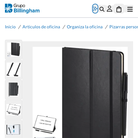
/
/
/
Inicio
Articulos de oficina
Organiza la oficina
Pizarras perso