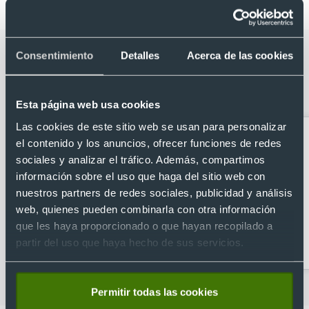
Categorías relacionadas con Bidón de
Consentimiento
Detalles
Acerca de las cookies
RPET personalizado con toalla 120
g/m2 (800 ml)
Esta página web usa cookies
Las cookies de este sitio web se usan para personalizar
el contenido y los anuncios, ofrecer funciones de redes
sociales y analizar el tráfico. Además, compartimos
información sobre el uso que haga del sitio web con
nuestros partners de redes sociales, publicidad y análisis
web, quienes pueden combinarla con otra información
que les haya proporcionado o que hayan recopilado a
Abridores
Artículos para la cocina
partir del uso que haya hecho de sus servicios.
personalizados
Permitir todas las cookies