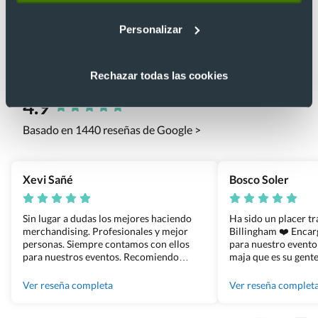
Personalizar
Rechazar todas las cookies
Lo que dicen nuestros clientes
4.9
Basado en 1440 reseñas de Google >
Xevi Sañé
Bosco Soler
Sin lugar a dudas los mejores haciendo
Ha sido un placer t
merchandising. Profesionales y mejor
Billingham ❤️ Enca
personas. Siempre contamos con ellos
para nuestro evento
para nuestros eventos. Recomiendo
maja que es su gente
Grupo Billingham sin dudar!
los productos cuand
100% recomendado
Ver reseña completa
Ver reseña complet