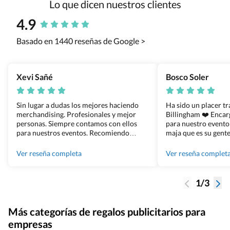
Lo que dicen nuestros clientes
4.9
Basado en 1440 reseñas de Google >
Xevi Sañé
Bosco Soler
Sin lugar a dudas los mejores haciendo
Ha sido un placer t
merchandising. Profesionales y mejor
Billingham ❤️ Enca
personas. Siempre contamos con ellos
para nuestro evento
para nuestros eventos. Recomiendo
maja que es su gente
Grupo Billingham sin dudar!
los productos cuand
100% recomendado
Ver reseña completa
Ver reseña complet
1/3
Más categorías de regalos publicitarios para
empresas