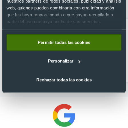
de agua personalizada de aluminio
nuestros partners de redes sociales, publicidad y análisis
web, quienes pueden combinarla con otra información
(800 ml)
que les haya proporcionado o que hayan recopilado a
partir del uso que haya hecho de sus servicios.
Permitir todas las cookies
Personalizar
Abridores
Artículos para la cocina
personalizados
Rechazar todas las cookies