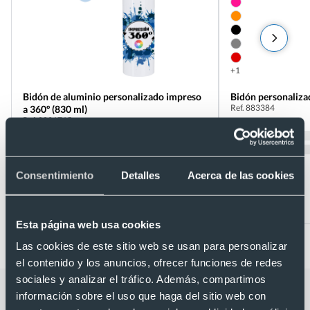
+1
Bidón de aluminio personalizado impreso
Bidón personaliza
Ref. 883384
a 360º (830 ml)
Ref. 8821715
Recíbelo
Recíbelo
Consentimiento
Detalles
Acerca de las cookies
Desde 2,48 €
Desde 0,98 €
Esta página web usa cookies
Las cookies de este sitio web se usan para personalizar
el contenido y los anuncios, ofrecer funciones de redes
sociales y analizar el tráfico. Además, compartimos
Categorías relacionadas con Botella
información sobre el uso que haga del sitio web con