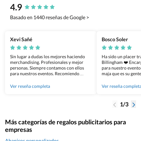
4.9
Basado en 1440 reseñas de Google >
Xevi Sañé
Bosco Soler
Sin lugar a dudas los mejores haciendo
Ha sido un placer t
merchandising. Profesionales y mejor
Billingham ❤️ Enca
personas. Siempre contamos con ellos
para nuestro evento
para nuestros eventos. Recomiendo
maja que es su gente
Grupo Billingham sin dudar!
los productos cuand
100% recomendado
Ver reseña completa
Ver reseña complet
1/3
Más categorías de regalos publicitarios para
empresas
Abanicos personalizados