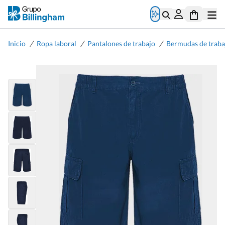
/
/
/
Inicio
Ropa laboral
Pantalones de trabajo
Bermudas de traba