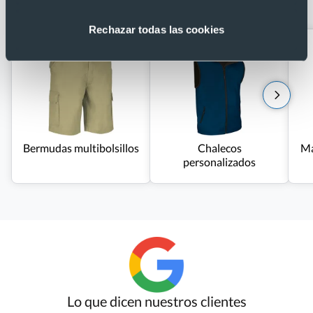
laterales Amazonas Roly
Rechazar todas las cookies
Bermudas multibolsillos
Chalecos
Ma
personalizados
Lo que dicen nuestros clientes