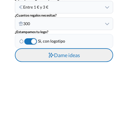
Entre 1 € y 3 €
¿Cuantos regalos necesitas?
300
¿Estampamos tu logo?
Si, con logotipo
Dame ideas