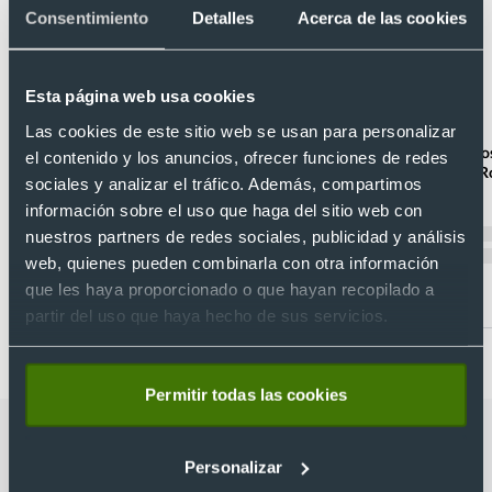
Consentimiento
Detalles
Acerca de las cookies
Esta página web usa cookies
Unisex
Unisex
Las cookies de este sitio web se usan para personalizar
Bermuda trabajo multibolsillos algodón y
Bermuda con bajos
el contenido y los anuncios, ofrecer funciones de redes
poliester lake Valento
seguridad Ringo R
sociales y analizar el tráfico. Además, compartimos
Ref. V058
Ref. H9005
información sobre el uso que haga del sitio web con
Recíbelo
Recíbelo
nuestros partners de redes sociales, publicidad y análisis
web, quienes pueden combinarla con otra información
que les haya proporcionado o que hayan recopilado a
Desde 7,08 €
Desde 8,16 €
partir del uso que haya hecho de sus servicios.
Permitir todas las cookies
Categorías relacionadas con Bermuda
Personalizar
con cintura, elástico ajustable en