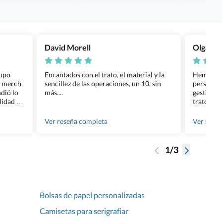
David Morell
Olga Na
rupo
Encantados con el trato, el material y la
Hemos rea
l merch
sencillez de las operaciones, un 10, sin
personali
dió lo
más....
gestión ha
lidad de
trato per
os.
quedara p
gente tan
Ver reseña completa
Ver rese
1/3
Bolsas de papel personalizadas
Camisetas para serigrafiar