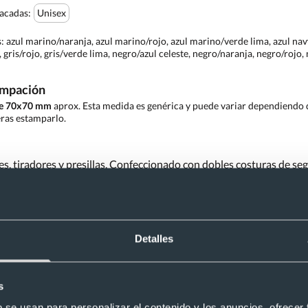
tacadas:
Unisex
s:
azul marino/naranja, azul marino/rojo, azul marino/verde lima, azul navy
a, gris/rojo, gris/verde lima, negro/azul celeste, negro/naranja, negro/rojo
ampación
de 70x70 mm
aprox. Esta medida es genérica y puede variar dependiendo d
ras estamparlo.
es, tiradores y presillas. Confeccionado con dobles costuras de se
stón de gran capacidad: con fuelle o dobles fuelles con velcros y ti
ra. Composición: 65% poliéster - 35% algodón
ibolsillos con refuerzo de tejido Velilla"
Detalles
una duda, consúltanos y te responderemos con la mayor brevedad p
s
¿Tienes dudas sobre este producto?
b se usan para personalizar el contenido y los anuncios, ofrecer