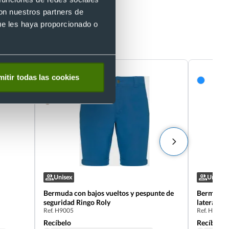
con nuestros partners de
ue les haya proporcionado o
ido Velilla
itir todas las cookies
Unisex
Unisex
Bermuda con bajos vueltos y pespunte de
Bermuda co
seguridad Ringo Roly
laterales
Ref. H9005
Ref. H6715
Recíbelo
Recíbelo