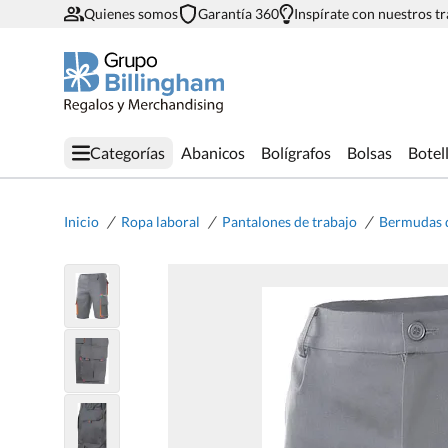
Quienes somos
Garantía 360
Inspírate con nuestros t
Categorías
Abanicos
Bolígrafos
Bolsas
Botel
/
/
/
Inicio
Ropa laboral
Pantalones de trabajo
Bermudas d