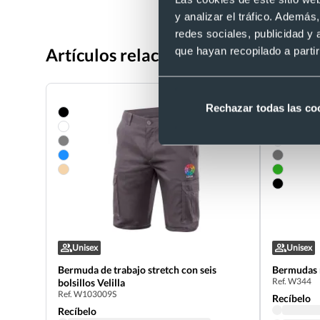
y analizar el tráfico. Ademá
redes sociales, publicidad y
Artículos relacionados con Bermuda 
que hayan recopilado a parti
Rechazar todas las co
Unisex
Unisex
Bermuda de trabajo stretch con seis
Bermudas m
Ref. W344
bolsillos Velilla
Ref. W103009S
Recíbelo
Recíbelo