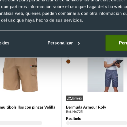
s, compartimos información sobre el uso que haga del sitio web 
 análisis web, quienes pueden combinarla con otra información q
bicolor multibolsillos con refuerzo de tej
r del uso que haya hecho de sus servicios.
okies
Personalizar
Perm
Unisex
ultibolsillos con pinzas Velilla
Bermuda Armour Roly
Ref. H6725
Recíbelo