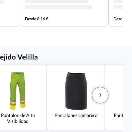
Desde 8,16 €
Desde 8,1
jido Velilla
Pantalon de Alta
Pantalones camarero
Pantalon
Visibilidad