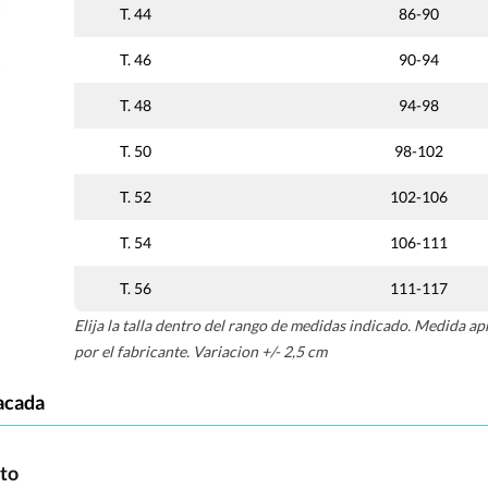
T. 44
86-90
T. 46
90-94
T. 48
94-98
T. 50
98-102
T. 52
102-106
T. 54
106-111
T. 56
111-117
Elija la talla dentro del rango de medidas indicado. Medida ap
por el fabricante. Variacion +/- 2,5 cm
acada
cto