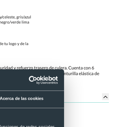
/celeste, gris/azul
, negro/verde lima
e tu logo y de la
guridad y refuerzo trasero de culera. Cuenta con 6
radores. Tallaje europeo con la cinturilla elástica de
Acerca de las cookies
osible.
 funciones de redes sociales