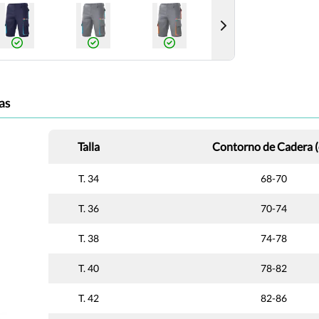
as
Talla
Contorno de Cadera 
T. 34
68-70
T. 36
70-74
T. 38
74-78
T. 40
78-82
T. 42
82-86