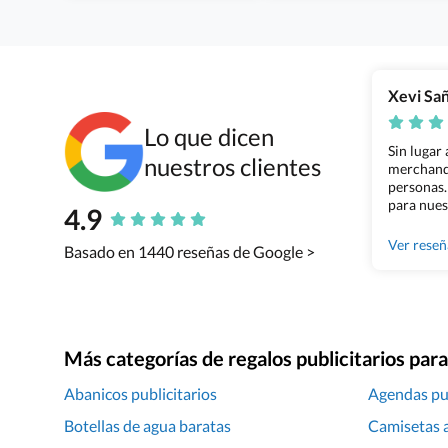
Xevi Sa
Lo que dicen
Sin lugar
nuestros clientes
merchandi
personas.
para nues
4.9
Grupo Bil
Ver rese
Basado en 1440 reseñas de Google >
Más categorías de regalos publicitarios pa
Abanicos publicitarios
Agendas pub
Botellas de agua baratas
Camisetas a