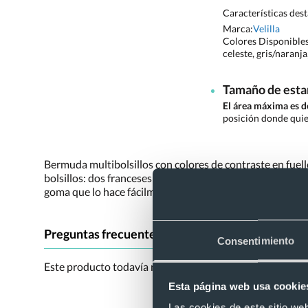
Características des
Marca:
Velilla
Colores Disponible
celeste, gris/naranj
Tamaño de est
El área máxima es 
posición donde quie
Bermuda multibolsillos con colores de contraste en fuell
bolsillos: dos franceses de gran comodidad y cuatro de pla
goma que lo hace fácilmente adaptable a cualquier figu
Preguntas frecuentes sobre "Bermuda bicolor mult
Consentimiento
Este producto todavía no tiene preguntas. Si tienes alg
Esta página web usa cookie
Las cookies de este sitio we