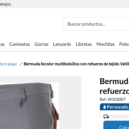
rabajos
Buscar productos...
las
Camisetas
Gorras
Lanyards
Libretas
Mochilas
Polo
/
e trabajo
Bermuda bicolor multibolsillos con refuerzo de tejido Velil
Bermuda 
refuerzo
Ref: W103007
Personali
Calc