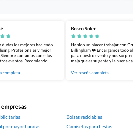
ñé
Bosco Soler
 a dudas los mejores haciendo
Ha sido un placer trabajar con G
sing. Profesionales y mejor
Billingham ❤️ Encargamos todo e
 Siempre contamos con ellos
para nuestro evento y nos sorpren
tros eventos. Recomiendo
maja que es su gente y la buena ca
lingham sin dudar!
los productos cuando los recibim
100% recomendado!!
ña completa
Ver reseña completa
ra empresas
licitarias
Bolsas reciclables
l por mayor baratas
Camisetas para fiestas