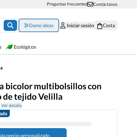
Preguntas frecuentes
Contáctanos
Dame ideas
Iniciar sesión
Cesta
s
Ecológicos
la
bicolor multibolsillos con
 de tejido Velilla
Ver detalle
zado
ula precio personalizado